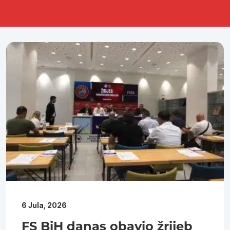
6 Jula, 2026
FS BiH danas obavio žrijeb