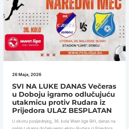
26 Maja, 2026
SVI NA LUKE DANAS Večeras
u Doboju igramo odlučujuću
utakmicu protiv Rudara iz
Prijedora ULAZ BESPLATAN
U okviru posljednjeg, 36. kola Wwin lige BiH, danas na
našim Lukama dočekujemo ekipu Rudara iz Prijedora.