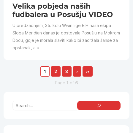
Velika pobjeda naših
fudbalera u Posušju VIDEO
U predzadnjem, 35. kolu Wwin lige BiH naša ekipa
Sloga Meridian danas je gostovala Posušju na Mokrom
Docu, gdje je morala slaviti kako bi zadržala šanse za
opstanak, a u...
1
2
3
›
››
Page
1
of
6