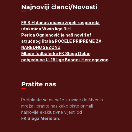
Najnoviji članci/Novosti
FS BiH danas obavio žrijeb rasporeda
utakmica Wwin lige BiH
Perica Ognjenović je naš novi šef
stručnog štaba POČELE PRIPREME ZA
NAREDNU SEZONU
Mlade fudbalerke FK Sloga Doboj
pobjednice U-15 lige Bosne i Hercegovine
Pratite nas
Pretplatite se na naše stranice društvenih
mreža i pratite nas kako biste primali
najnovije ekskluzivne vijesti od
FK Sloga Meridian
.