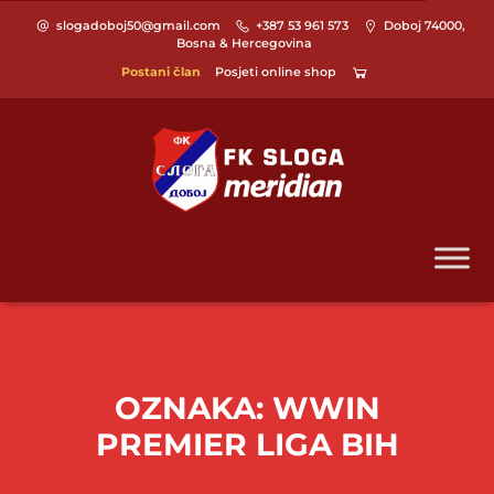
slogadoboj50@gmail.com
+387 53 961 573
Doboj 74000,
Bosna & Hercegovina
Postani član
Posjeti online shop
OZNAKA:
WWIN
PREMIER LIGA BIH