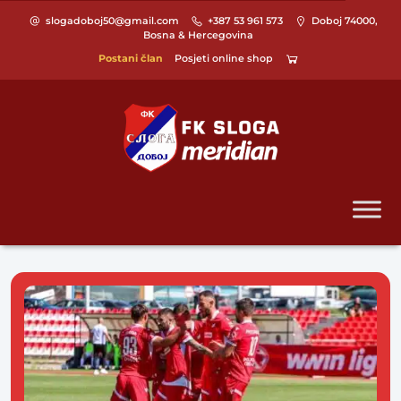
slogadoboj50@gmail.com
+387 53 961 573
Doboj 74000,
Bosna & Hercegovina
Postani član
Posjeti online shop