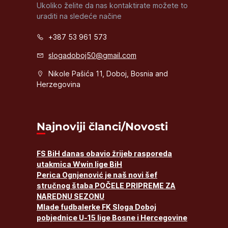
Ukoliko želite da nas kontaktirate možete to
uraditi na sledeće načine
+387 53 961 573
slogadoboj50@gmail.com
Nikole Pašića 11, Doboj, Bosnia and
Herzegovina
Najnoviji članci/Novosti
FS BiH danas obavio žrijeb rasporeda
utakmica Wwin lige BiH
Perica Ognjenović je naš novi šef
stručnog štaba POČELE PRIPREME ZA
NAREDNU SEZONU
Mlade fudbalerke FK Sloga Doboj
pobjednice U-15 lige Bosne i Hercegovine