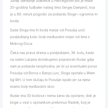
Junak današnje utakmice u Hercegovini bio je mladi
20-godišnji fudbaler našeg tima Sergej Damjanić, koji
je u 89. minuti pogodio za pobjedu Sloge i ogromna tri
boda.
Sada Sloga ima tri boda manje od Posušja uoči
posljednjeg kola i bolji međusobni omjer od tima s
Mokrog Doca.
Čeka nas prava drama u posljednjem, 36. kolu, kada
na našim Lukama dočekujemo prijedorski Rudar gdje
nam je pobjeda neophodna, jer bi uz eventualni poraz
Posušja od Borca u Banjoj Luci, Sloga opstala u Wwin
ligi BiH. U tom slučaju bi Posušje ispalo jer sa njima
imamo bolji međusobni skor.
Rudar ima 30 bodova i nema šansi da opstane, dok je
brige u vezi s opstankom prebrinuo Radnik, koji je