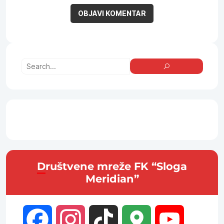
Društvene mreže FK “Sloga
Meridian”
Facebook
Instagram
TikTok
Google
YouTube