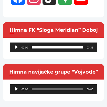
Maps
Channel
Himna FK “Sloga Meridian” Doboj
Audio
00:00
03:38
Player
Himna navijačke grupe “Vojvode”
Audio
00:00
00:00
Player