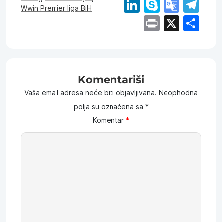
LinkedIn
Skype
Goog
Te
Wwin Premier liga BiH
Trans
Print
X
Sh
Komentariši
Vaša email adresa neće biti objavljivana.
Neophodna
polja su označena sa
*
Komentar
*