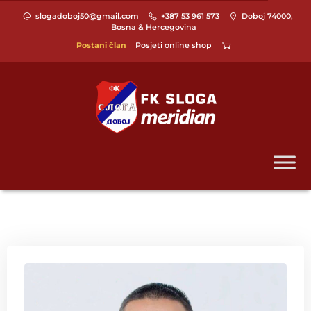
slogadoboj50@gmail.com
+387 53 961 573
Doboj 74000,
Bosna & Hercegovina
Postani član
Posjeti online shop