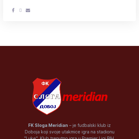
FK Sloga Meridian
– je fudbalski klub iz
Doboja koji svoje utakmice igra na stadionu
"Luke". Klub trenutno igra u Premier Ligi BIH.