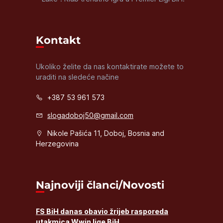
Kontakt
Ukoliko želite da nas kontaktirate možete to
uraditi na sledeće načine
+387 53 961 573
slogadoboj50@gmail.com
Nikole Pašića 11, Doboj, Bosnia and
Herzegovina
Najnoviji članci/Novosti
FS BiH danas obavio žrijeb rasporeda
utakmica Wwin lige BiH