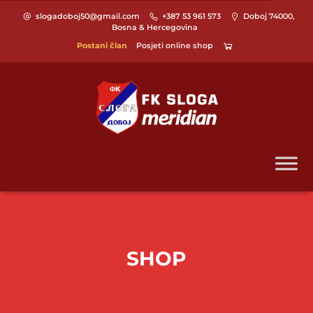
slogadoboj50@gmail.com
+387 53 961 573
Doboj 74000,
Bosna & Hercegovina
Postani član
Posjeti online shop
SHOP