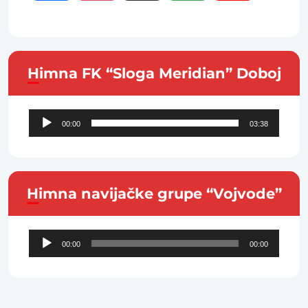
Maps
Channel
Himna FK “Sloga Meridian” Doboj
Audio
00:00
03:38
Player
Himna navijačke grupe “Vojvode”
Audio
00:00
00:00
Player