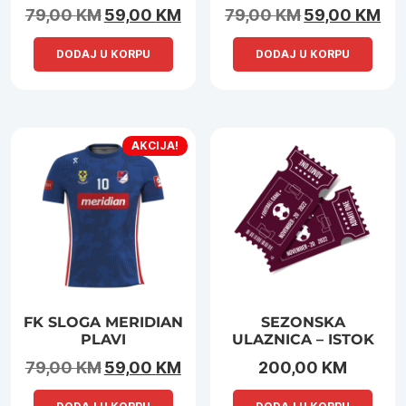
Original price was: 79,00 KM.
Current price is: 59,00 KM.
Original price was:
Curr
79,00
KM
59,00
KM
79,00
KM
59,00
KM
DODAJ U KORPU
DODAJ U KORPU
AKCIJA!
FK SLOGA MERIDIAN
SEZONSKA
PLAVI
ULAZNICA – ISTOK
Original price was: 79,00 KM.
Current price is: 59,00 KM.
79,00
KM
59,00
KM
200,00
KM