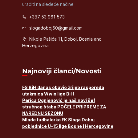
uraditi na sledeće načine
+387 53 961 573
slogadoboj50@gmail.com
Nikole Pašića 11, Doboj, Bosnia and
Herzegovina
Najnoviji članci/Novosti
FS BiH danas obavio žrijeb rasporeda
utakmica Wwin lige BiH
Perica Ognjenović je naš novi šef
stručnog štaba POČELE PRIPREME ZA
NAREDNU SEZONU
Mlade fudbalerke FK Sloga Doboj
pobjednice U-15 lige Bosne i Hercegovine