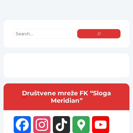
Društvene mreže FK “Sloga
Meridian”
Facebook
Instagram
TikTok
Google
YouTube