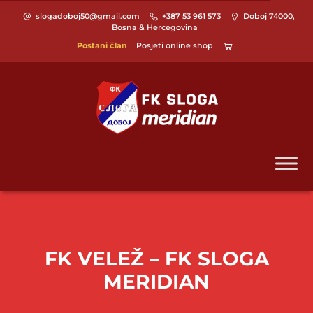
slogadoboj50@gmail.com
+387 53 961 573
Doboj 74000,
Bosna & Hercegovina
Postani član
Posjeti online shop
FK VELEŽ – FK SLOGA
MERIDIAN