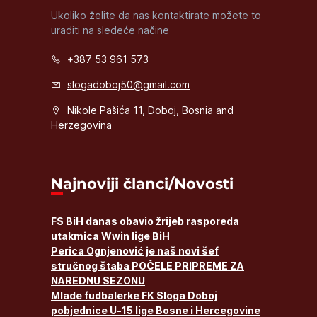
Ukoliko želite da nas kontaktirate možete to
uraditi na sledeće načine
+387 53 961 573
slogadoboj50@gmail.com
Nikole Pašića 11, Doboj, Bosnia and
Herzegovina
Najnoviji članci/Novosti
FS BiH danas obavio žrijeb rasporeda
utakmica Wwin lige BiH
Perica Ognjenović je naš novi šef
stručnog štaba POČELE PRIPREME ZA
NAREDNU SEZONU
Mlade fudbalerke FK Sloga Doboj
pobjednice U-15 lige Bosne i Hercegovine