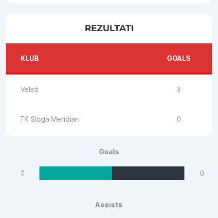
REZULTATI
KLUB
GOALS
Velež
3
FK Sloga Meridian
0
Goals
0
0
Assists