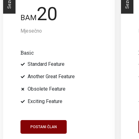
20
BAM
Mjesečno
Basic
Standard Feature
Another Great Feature
Obsolete Feature
Exciting Feature
POSTANI ČLAN