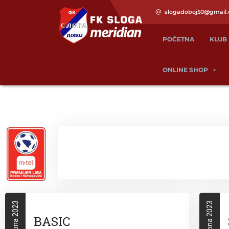
slogadoboj50@gmail
POČETNA
KLUB
ONLINE SHOP
Sezona 2023
Sezona 2023
BASIC