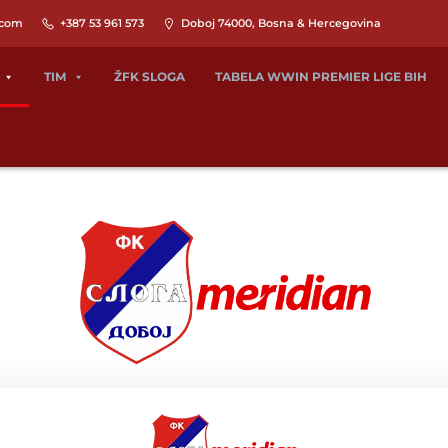
.com
+387 53 961 573
Doboj 74000, Bosna & Hercegovina
TIM
ŽFK SLOGA
TABELA WWIN PREMIER LIGE BIH