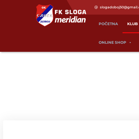
slogadoboj50@gmail
POČETNA
KLUB
ONLINE SHOP