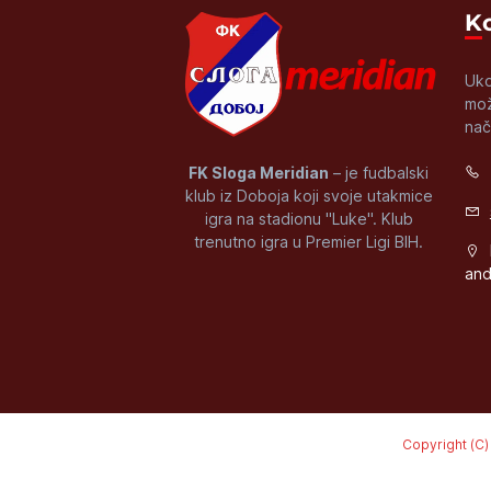
Uko
mož
nač
FK Sloga Meridian
– je fudbalski
klub iz Doboja koji svoje utakmice
igra na stadionu "Luke". Klub
trenutno igra u Premier Ligi BIH.
and
Copyright (C)