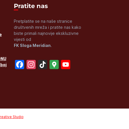
Pratite nas
Pretplatite se na naše stranice
društvenih mreža i pratite nas kako
biste primali najnovije ekskluzivne
e
vijesti od
FK Sloga Meridian
.
ONU
Facebook
Instagram
TikTok
Google
YouTube
oboj
Maps
Channel
eative Studio