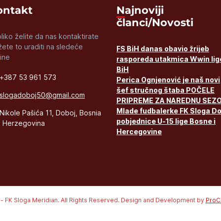
Kontakt
Najnoviji
članci/Novosti
liko želite da nas kontaktirate
ete to uraditi na sledeće
FS BiH danas obavio žrijeb
ine
rasporeda utakmica Wwin lig
BiH
+387 53 961 573
Perica Ognjenović je naš novi
šef stručnog štaba POČELE
slogadoboj50@gmail.com
PRIPREME ZA NAREDNU SEZ
Mlade fudbalerke FK Sloga D
Nikole Pašića 11, Doboj, Bosnia
pobjednice U-15 lige Bosne i
 Herzegovina
Hercegovine
 - FK Sloga Meridian. All Rights Reserved. Design and Development by
ProCr