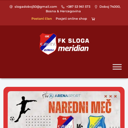
slogadoboj50@gmail.com
+387 53 961 573
Doboj 74000,
Bosna & Hercegovina
Postani član
Posjeti online shop