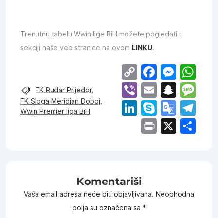
Trenutnu tabelu Wwin lige BiH možete pogledati u
sekciji naše veb stranice na ovom
LINKU
.
Copy
Facebo
Mess
Wh
Link
Viber
Email
Snap
Me
FK Rudar Prijedor
,
FK Sloga Meridian Doboj
,
LinkedIn
Skype
Goog
Te
Wwin Premier liga BiH
Trans
Print
X
Sh
Komentariši
Vaša email adresa neće biti objavljivana.
Neophodna
polja su označena sa
*