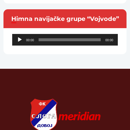
Himna navijačke grupe “Vojvode”
Audio
00:00
00:00
Player