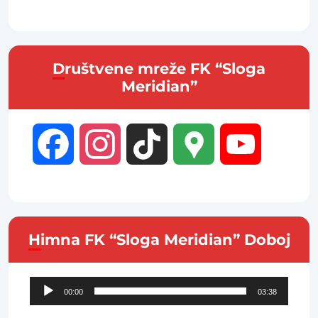
Društvene mreže FK “Sloga
Meridian”
Facebook
Instagram
TikTok
Google
YouTube
Maps
Channel
Himna FK “Sloga Meridian” Doboj
Audio
00:00
03:38
Player