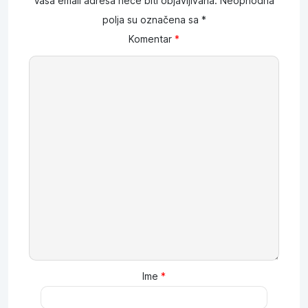
Vaša email adresa neće biti objavljivana.
Neophodna
polja su označena sa
*
Komentar
*
Ime
*