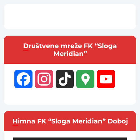
Društvene mreže FK “Sloga
Meridian”
Facebook
Instagram
TikTok
Google
YouTube
Maps
Channel
Himna FK “Sloga Meridian” Doboj