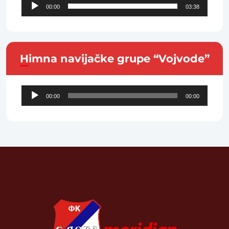
Audio
00:00
03:38
Player
Himna navijačke grupe “Vojvode”
Audio
00:00
00:00
Player