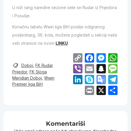
U niži rang naredne sezone sele se Rudar iz Prijedora
i Posušje.
Konačnu tabelu Wwin lige BiH poslije odigranog
posljednjeg, 36. kola, možete pogledati u sekciji naše
veb stranice na ovom
LINKU
.
Copy
Facebo
Mess
Wh
Link
Viber
Email
Snap
Me
Doboj
,
FK Rudar
Prijedor
,
FK Sloga
LinkedIn
Skype
Goog
Te
Meridian Doboj
,
Wwin
Premier liga BiH
Trans
Print
X
Sh
Komentariši