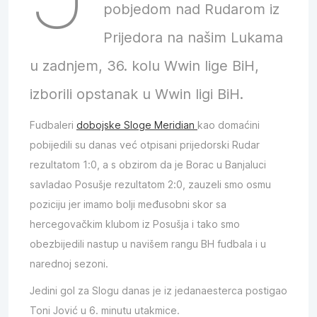
pobjedom nad Rudarom iz
Prijedora na našim Lukama
u zadnjem, 36. kolu Wwin lige BiH,
izborili opstanak u Wwin ligi BiH.
Fudbaleri
dobojske Sloge Meridian
kao domaćini
pobijedili su danas već otpisani prijedorski Rudar
rezultatom 1:0, a s obzirom da je Borac u Banjaluci
savladao Posušje rezultatom 2:0, zauzeli smo osmu
poziciju jer imamo bolji međusobni skor sa
hercegovačkim klubom iz Posušja i tako smo
obezbijedili nastup u navišem rangu BH fudbala i u
narednoj sezoni.
Jedini gol za Slogu danas je iz jedanaesterca postigao
Toni Jović u 6. minutu utakmice.