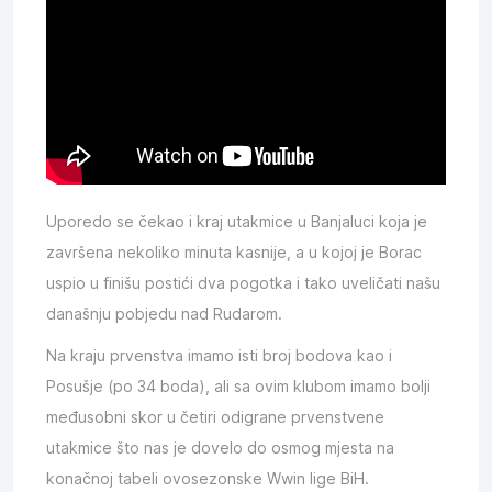
Uporedo se čekao i kraj utakmice u Banjaluci koja je
završena nekoliko minuta kasnije, a u kojoj je Borac
uspio u finišu postići dva pogotka i tako uveličati našu
današnju pobjedu nad Rudarom.
Na kraju prvenstva imamo isti broj bodova kao i
Posušje (po 34 boda), ali sa ovim klubom imamo bolji
međusobni skor u četiri odigrane prvenstvene
utakmice što nas je dovelo do osmog mjesta na
konačnoj tabeli ovosezonske Wwin lige BiH.