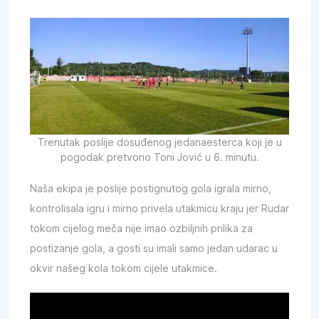
Trenutak poslije dosuđenog jedanaesterca koji je u
pogodak pretvorio Toni Jović u 6. minutu.
Naša ekipa je poslije postignutog gola igrala mirno,
kontrolisala igru i mirno privela utakmicu kraju jer Rudar
tokom cijelog meča nije imao ozbiljnih prilika za
postizanje gola, a gosti su imali samo jedan udarac u
okvir našeg kola tokom cijele utakmice.