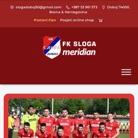
slogadoboj50@gmail.com
+387 53 961 573
Doboj 74000,
Bosna & Hercegovina
Postani član
Posjeti online shop