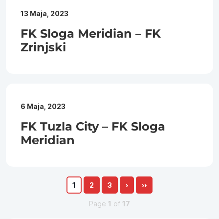
13 Maja, 2023
FK Sloga Meridian – FK
Zrinjski
6 Maja, 2023
FK Tuzla City – FK Sloga
Meridian
1
2
3
›
››
Page
1
of
17