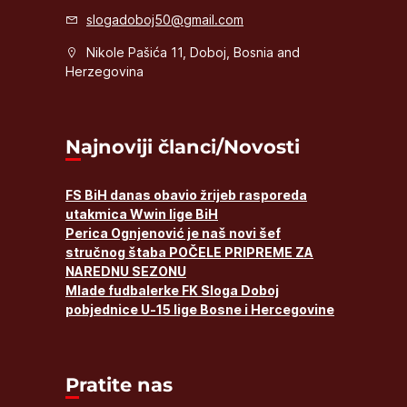
slogadoboj50@gmail.com
Nikole Pašića 11, Doboj, Bosnia and
Herzegovina
Najnoviji članci/Novosti
FS BiH danas obavio žrijeb rasporeda
utakmica Wwin lige BiH
Perica Ognjenović je naš novi šef
stručnog štaba POČELE PRIPREME ZA
NAREDNU SEZONU
Mlade fudbalerke FK Sloga Doboj
pobjednice U-15 lige Bosne i Hercegovine
Pratite nas