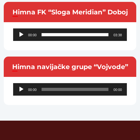
Himna FK “Sloga Meridian” Doboj
Audio
00:00
03:38
Player
Himna navijačke grupe “Vojvode”
Audio
00:00
00:00
Player