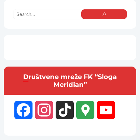
Društvene mreže FK “Sloga
Meridian”
Facebook
Instagram
TikTok
Google
YouTube
Maps
Channel