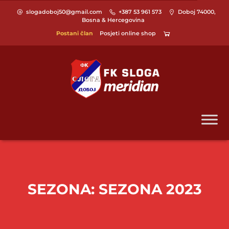
slogadoboj50@gmail.com
+387 53 961 573
Doboj 74000,
Bosna & Hercegovina
Postani član
Posjeti online shop
SEZONA:
SEZONA 2023