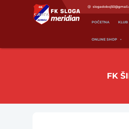
slogadoboj50@gmail
POČETNA
KLUB
ONLINE SHOP
FK Š