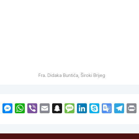
Fra. Didaka Buntića, Široki Brijeg
py
Facebook
Messenger
WhatsApp
Viber
Email
Snapchat
Message
LinkedIn
Skype
Goog
Te
nk
Trans