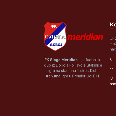
Uko
mož
nač
FK Sloga Meridian
– je fudbalski
klub iz Doboja koji svoje utakmice
igra na stadionu "Luke". Klub
trenutno igra u Premier Ligi BIH.
and