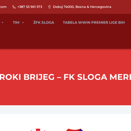
.com
+387 53 961 573
Doboj 74000, Bosna & Hercegovina
TIM
ŽFK SLOGA
TABELA WWIN PREMIER LIGE BIH
IROKI BRIJEG – FK SLOGA MER