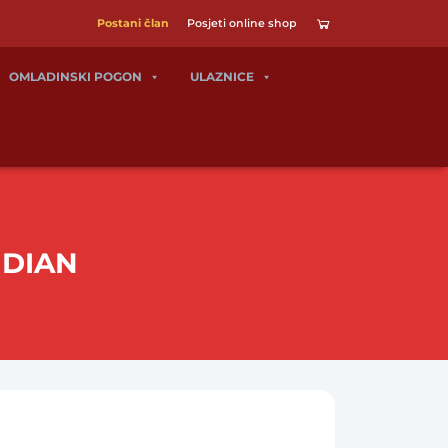
Postani član
Posjeti online shop
OMLADINSKI POGON
ULAZNICE
IDIAN