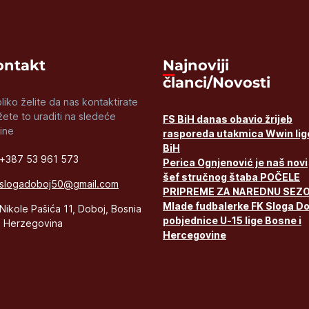
Kontakt
Najnoviji
članci/Novosti
liko želite da nas kontaktirate
ete to uraditi na sledeće
FS BiH danas obavio žrijeb
ine
rasporeda utakmica Wwin lig
BiH
+387 53 961 573
Perica Ognjenović je naš novi
šef stručnog štaba POČELE
slogadoboj50@gmail.com
PRIPREME ZA NAREDNU SEZ
Mlade fudbalerke FK Sloga D
Nikole Pašića 11, Doboj, Bosnia
pobjednice U-15 lige Bosne i
 Herzegovina
Hercegovine