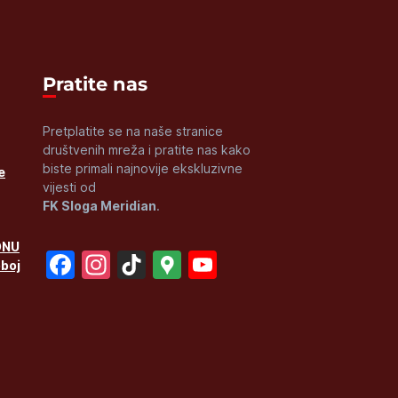
Pratite nas
Pretplatite se na naše stranice
društvenih mreža i pratite nas kako
biste primali najnovije ekskluzivne
e
vijesti od
FK Sloga Meridian
.
ONU
Facebook
Instagram
TikTok
Google
YouTube
oboj
Maps
Channel