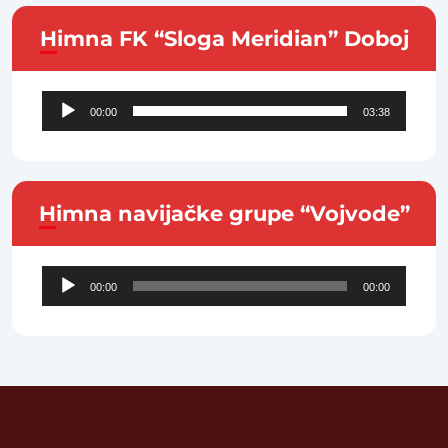
Himna FK “Sloga Meridian” Doboj
Audio
00:00
03:38
Player
Himna navijačke grupe “Vojvode”
Audio
00:00
00:00
Player