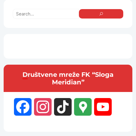
Društvene mreže FK “Sloga
Meridian”
Facebook
Instagram
TikTok
Google
YouTube
Maps
Channel