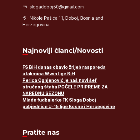
slogadoboj50@gmail.com
Nikole Pašića 11, Doboj, Bosnia and
Herzegovina
Najnoviji članci/Novosti
FS BiH danas obavio žrijeb rasporeda
utakmica Wwin lige BiH
Perica Ognjenović je naš novi šef
stručnog štaba POČELE PRIPREME ZA
NAREDNU SEZONU
Mlade fudbalerke FK Sloga Doboj
pobjednice U-15 lige Bosne i Hercegovine
Pratite nas