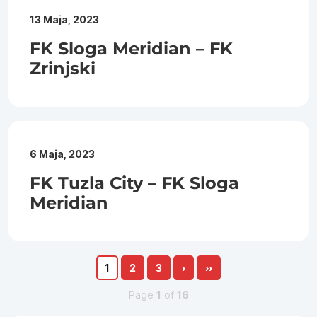
13 Maja, 2023
FK Sloga Meridian – FK
Zrinjski
6 Maja, 2023
FK Tuzla City – FK Sloga
Meridian
1
2
3
›
››
Page
1
of
16