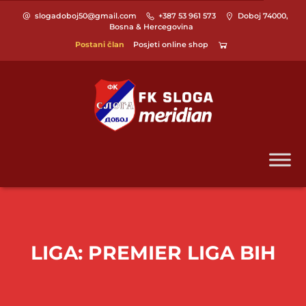
slogadoboj50@gmail.com
+387 53 961 573
Doboj 74000,
Bosna & Hercegovina
Postani član
Posjeti online shop
LIGA:
PREMIER LIGA BIH