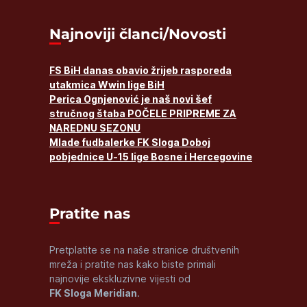
Najnoviji članci/Novosti
FS BiH danas obavio žrijeb rasporeda
utakmica Wwin lige BiH
Perica Ognjenović je naš novi šef
stručnog štaba POČELE PRIPREME ZA
NAREDNU SEZONU
Mlade fudbalerke FK Sloga Doboj
pobjednice U-15 lige Bosne i Hercegovine
Pratite nas
Pretplatite se na naše stranice društvenih
mreža i pratite nas kako biste primali
najnovije ekskluzivne vijesti od
FK Sloga Meridian
.