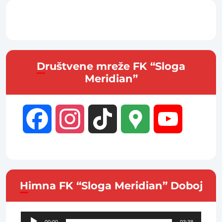
Društvene mreže FK “Sloga
Meridian”
Facebook
Instagram
TikTok
Google
YouTube
Maps
Channel
Himna FK “Sloga Meridian” Doboj
Audio