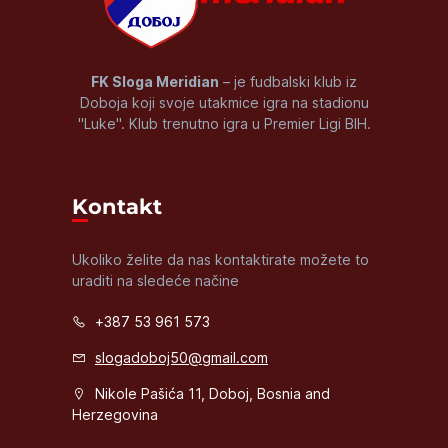
FK Sloga Meridian
– je fudbalski klub iz
Doboja koji svoje utakmice igra na stadionu
"Luke". Klub trenutno igra u Premier Ligi BIH.
Kontakt
Ukoliko želite da nas kontaktirate možete to
uraditi na sledeće načine
+387 53 961 573
slogadoboj50@gmail.com
Nikole Pašića 11, Doboj, Bosnia and
Herzegovina