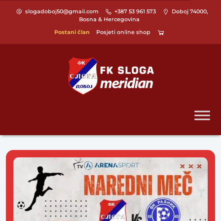
slogadoboj50@gmail.com
+387 53 961 573
Doboj 74000,
Bosna & Hercegovina
Postani član
Posjeti online shop