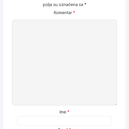
polja su označena sa
*
Komentar
*
Ime
*