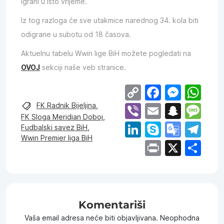
igrani u isto vrijeme.
Iz tog razloga će sve utakmice narednog 34. kola biti
odigrane u subotu od 18 časova.
Aktuelnu tabelu Wwin lige BiH možete pogledati na
OVOJ
sekciji naše veb stranice.
Copy
Facebo
Mess
Wh
Link
Viber
Email
Snap
Me
FK Radnik Bijeljina
,
FK Sloga Meridian Doboj
,
LinkedIn
Skype
Goog
Te
Fudbalski savez BiH
,
Wwin Premier liga BiH
Trans
Print
X
Sh
Komentariši
Vaša email adresa neće biti objavljivana.
Neophodna