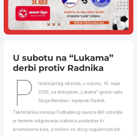
U subotu na “Lukama”
derbi protiv Radnika
P
redstojećeg vikenda, u subotu, 16. maja
2026, na dobojskim „Lukama“ igraće naša
Sloga Meridian i bijeljinski Radnik.
Takmičarska komisija Fudbalskog saveza BiH odredila
je termine odigravanja utakmica poslednja tri
prvenstvena kola, a mečevi će zbog regularnosti biti