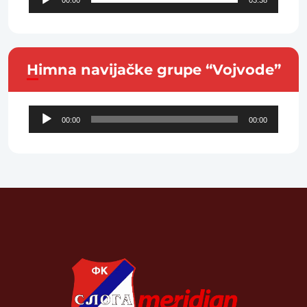
00:00
03:38
Player
Himna navijačke grupe “Vojvode”
Audio
00:00
00:00
Player