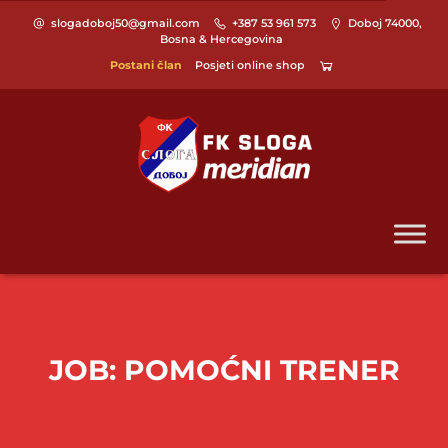
slogadoboj50@gmail.com
+387 53 961 573
Doboj 74000,
Bosna & Hercegovina
Postani član
Posjeti online shop
JOB:
POMOĆNI TRENER