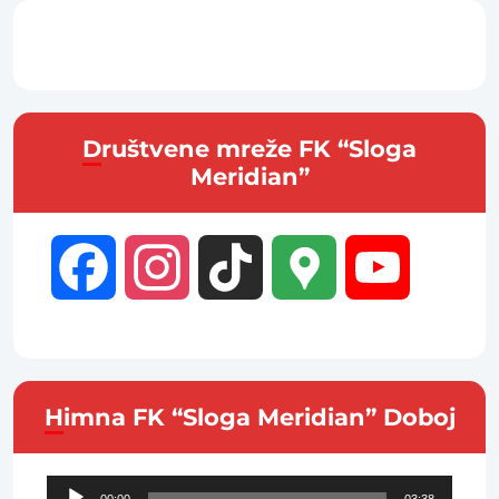
Društvene mreže FK “Sloga
Meridian”
Facebook
Instagram
TikTok
Google
YouTube
Maps
Channel
Himna FK “Sloga Meridian” Doboj
Audio