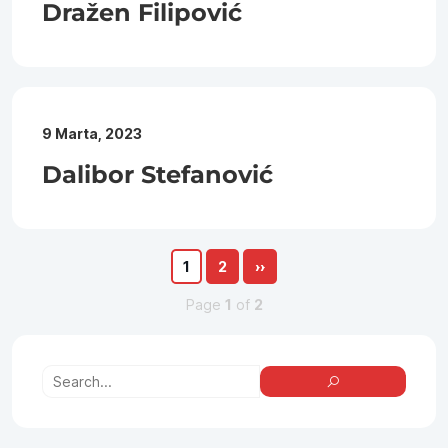
Dražen Filipović
9 Marta, 2023
Dalibor Stefanović
1
2
››
Page
1
of
2