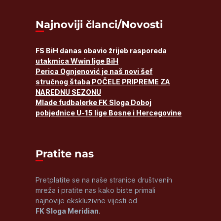
Najnoviji članci/Novosti
FS BiH danas obavio žrijeb rasporeda
utakmica Wwin lige BiH
Perica Ognjenović je naš novi šef
stručnog štaba POČELE PRIPREME ZA
NAREDNU SEZONU
Mlade fudbalerke FK Sloga Doboj
pobjednice U-15 lige Bosne i Hercegovine
Pratite nas
Pretplatite se na naše stranice društvenih
mreža i pratite nas kako biste primali
najnovije ekskluzivne vijesti od
FK Sloga Meridian
.