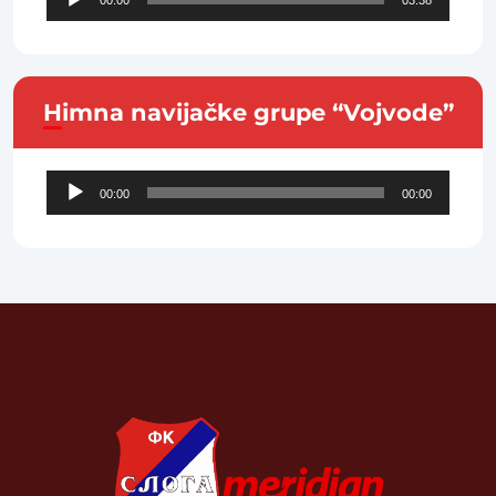
00:00
03:38
Player
Himna navijačke grupe “Vojvode”
Audio
00:00
00:00
Player