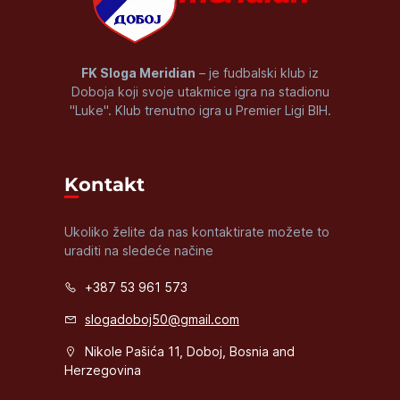
FK Sloga Meridian
– je fudbalski klub iz
Doboja koji svoje utakmice igra na stadionu
"Luke". Klub trenutno igra u Premier Ligi BIH.
Kontakt
Ukoliko želite da nas kontaktirate možete to
uraditi na sledeće načine
+387 53 961 573
slogadoboj50@gmail.com
Nikole Pašića 11, Doboj, Bosnia and
Herzegovina