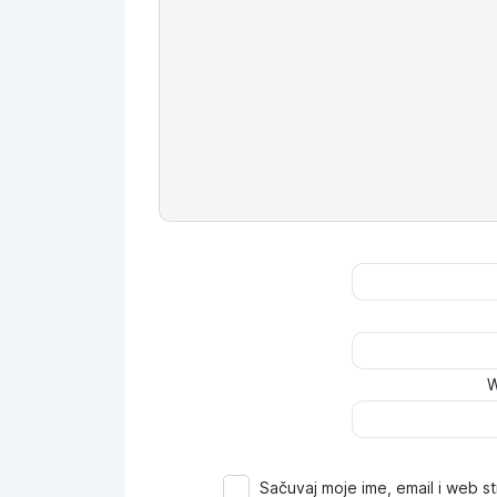
W
Sačuvaj moje ime, email i web 