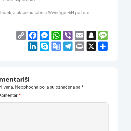
tabeli, a aktuelnu tabelu Wwin lige BiH požete
Copy
Facebook
Messenger
WhatsApp
Viber
Email
Snapch
Mess
Link
LinkedIn
Skype
Google
Telegram
Print
X
Shar
Translate
mentariši
ljivana.
Neophodna polja su označena sa
*
Komentar
*