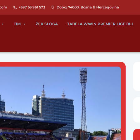
.com
+387 53 961 573
Doboj 74000, Bosna & Hercegovina
TIM
ŽFK SLOGA
TABELA WWIN PREMIER LIGE BIH