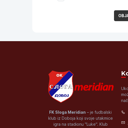
Uko
mož
nač
FK Sloga Meridian
– je fudbalski
klub iz Doboja koji svoje utakmice
igra na stadionu "Luke". Klub