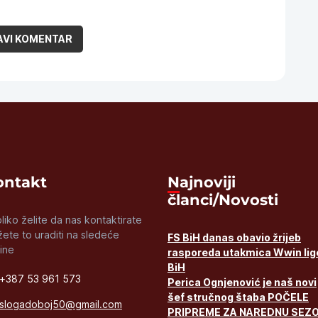
Kontakt
Najnoviji
članci/Novosti
liko želite da nas kontaktirate
ete to uraditi na sledeće
FS BiH danas obavio žrijeb
ine
rasporeda utakmica Wwin lig
BiH
+387 53 961 573
Perica Ognjenović je naš novi
šef stručnog štaba POČELE
slogadoboj50@gmail.com
PRIPREME ZA NAREDNU SEZ