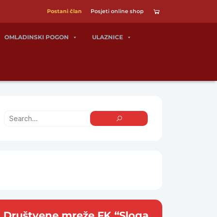
Postani član
Posjeti online shop
OMLADINSKI POGON
ULAZNICE
Društvene mreže FK “Sloga