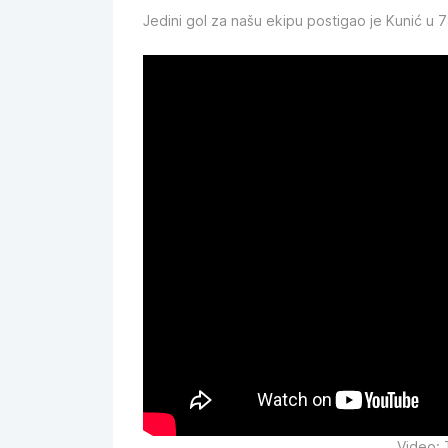
Jedini gol za našu ekipu postigao je Kunić u 7
Video: 