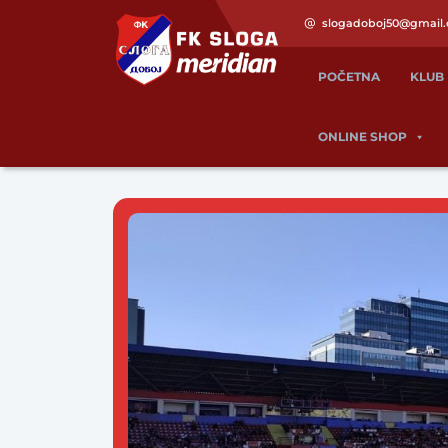
slogadoboj50@gmail
POČETNA
KLUB
ONLINE SHOP