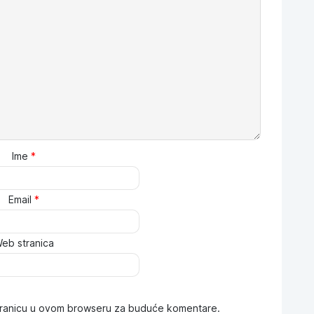
Ime
*
Email
*
eb stranica
stranicu u ovom browseru za buduće komentare.