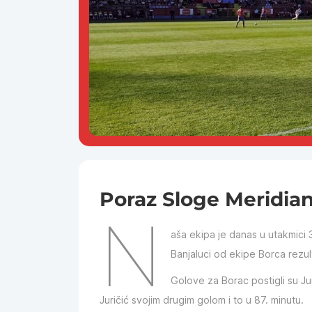
Poraz Sloge Meridia
N
aša ekipa je danas u utakmici
Banjaluci od ekipe Borca rezul
Golove za Borac postigli su Ju
Juričić svojim drugim golom i to u 87. minutu.