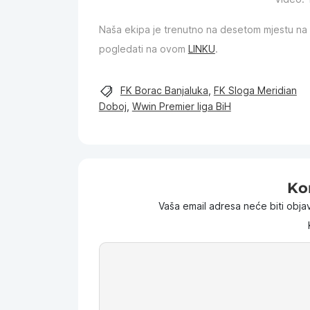
Naša ekipa je trenutno na desetom mjestu na 
pogledati na ovom
LINKU
.
FK Borac Banjaluka
,
FK Sloga Meridian
Doboj
,
Wwin Premier liga BiH
Ko
Vaša email adresa neće biti objav