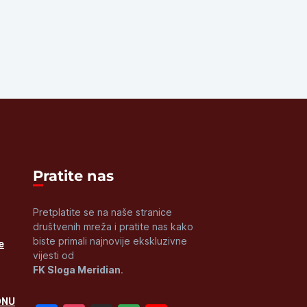
Pratite nas
Pretplatite se na naše stranice
društvenih mreža i pratite nas kako
biste primali najnovije ekskluzivne
e
vijesti od
FK Sloga Meridian
.
ONU