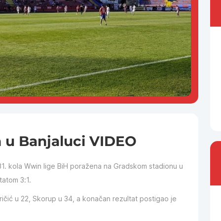
n u Banjaluci VIDEO
 31. kola Wwin lige BiH poražena na Gradskom stadionu u
tatom 3:1.
ričić u 22, Skorup u 34, a konačan rezultat postigao je