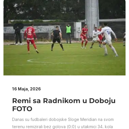
16 Maja, 2026
Remi sa Radnikom u Doboju
FOTO
Danas su fudbaleri dobojske Sloge Meridian na svom
terenu remizirali bez golova (0:0) u utakmici 34. kola