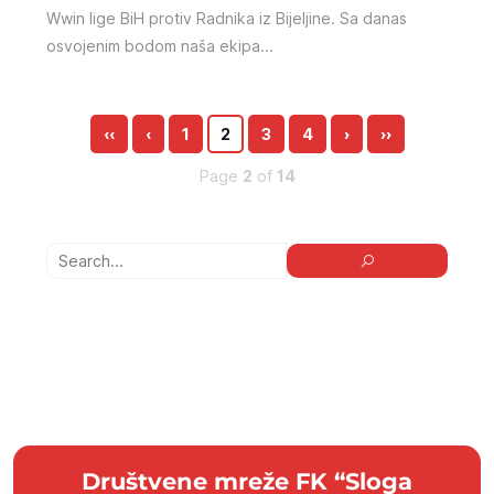
Wwin lige BiH protiv Radnika iz Bijeljine. Sa danas
osvojenim bodom naša ekipa...
‹‹
‹
1
2
3
4
›
››
Page
2
of
14
Društvene mreže FK “Sloga