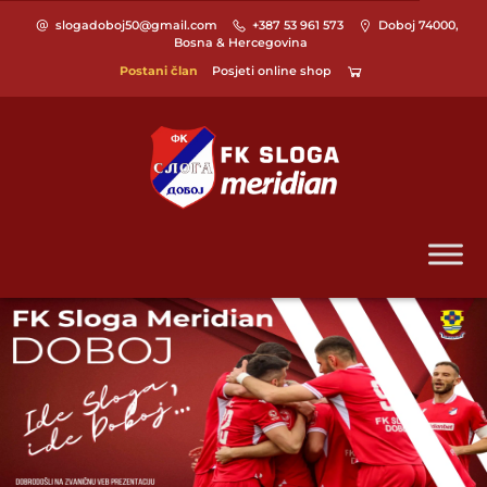
slogadoboj50@gmail.com
+387 53 961 573
Doboj 74000,
Bosna & Hercegovina
Postani član
Posjeti online shop