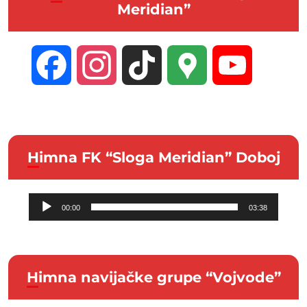
Meridian”
Facebook
Instagram
TikTok
Google
YouTube
Maps
Channel
Himna FK “Sloga Meridian” Doboj
Audio
00:00
03:38
Player
Himna navijačke grupe “Vojvode”