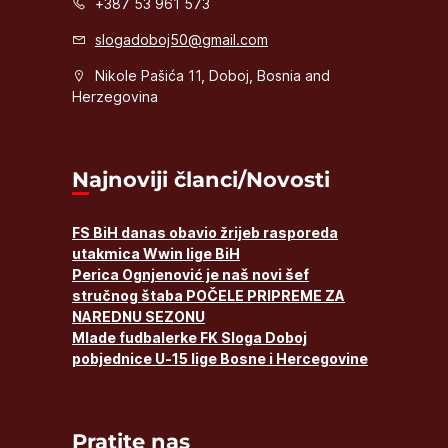
+387 53 961 573
slogadoboj50@gmail.com
Nikole Pašića 11, Doboj, Bosnia and
Herzegovina
Najnoviji članci/Novosti
FS BiH danas obavio žrijeb rasporeda
utakmica Wwin lige BiH
Perica Ognjenović je naš novi šef
stručnog štaba POČELE PRIPREME ZA
NAREDNU SEZONU
Mlade fudbalerke FK Sloga Doboj
pobjednice U-15 lige Bosne i Hercegovine
Pratite nas