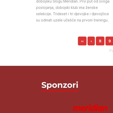
dobojsku Slogu Meridian. Prvi put od svoga
postojanja, dobojski klub ima ženske
selekcije. Trideset i tri djevojke i djevojčice
su odmah uzele učešće na prvom treningu.
‹‹
‹
8
9
P
Sponzori