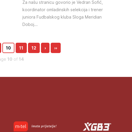
Za našu stranicu govorio je Vedran Sofić,
koordinator omladinskih selekcija i trener
juniora Fudbalskog kluba Sloga Meridian
Doboj...
10
11
12
›
››
age
10
of
14