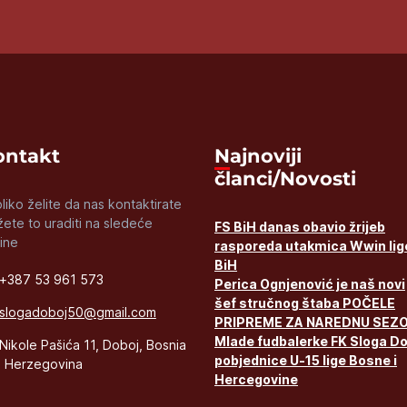
Kontakt
Najnoviji
članci/Novosti
liko želite da nas kontaktirate
ete to uraditi na sledeće
FS BiH danas obavio žrijeb
ine
rasporeda utakmica Wwin lig
BiH
+387 53 961 573
Perica Ognjenović je naš novi
šef stručnog štaba POČELE
slogadoboj50@gmail.com
PRIPREME ZA NAREDNU SEZ
Mlade fudbalerke FK Sloga D
Nikole Pašića 11, Doboj, Bosnia
pobjednice U-15 lige Bosne i
 Herzegovina
Hercegovine