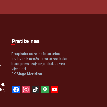
Pratite nas
Pretplatite se na naše stranice
društvenih mreža i pratite nas kako
biste primali najnovije ekskluzivne
e
vijesti od
FK Sloga Meridian
.
ONU
Facebook
Instagram
TikTok
Google
YouTube
oboj
Maps
Channel