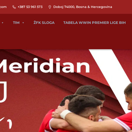
.com
+387 53 961 573
Doboj 74000, Bosna & Hercegovina
TIM
ŽFK SLOGA
TABELA WWIN PREMIER LIGE BIH