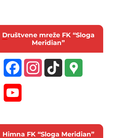
Društvene mreže FK “Sloga
Meridian”
Facebook
Instagram
TikTok
Google
Maps
YouTube
Channel
Himna FK “Sloga Meridian”