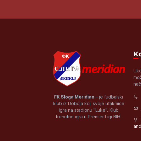
Uko
mož
nač
FK Sloga Meridian
– je fudbalski
klub iz Doboja koji svoje utakmice
igra na stadionu "Luke". Klub
trenutno igra u Premier Ligi BIH.
and