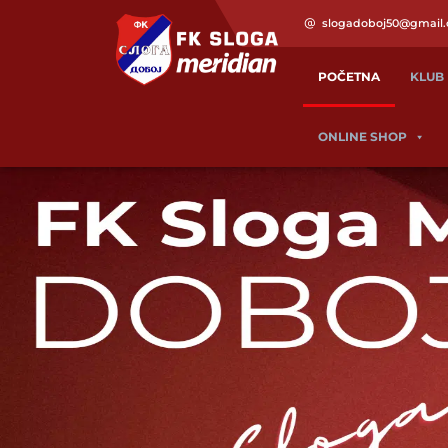
slogadoboj50@gmail
POČETNA
KLUB
ONLINE SHOP