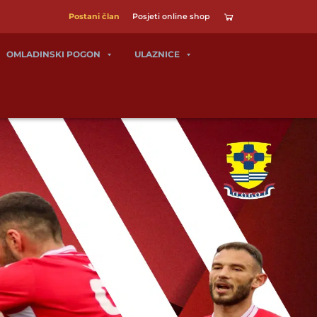
Postani član
Posjeti online shop
OMLADINSKI POGON
ULAZNICE