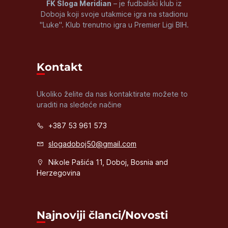
FK Sloga Meridian
– je fudbalski klub iz
Doboja koji svoje utakmice igra na stadionu
"Luke". Klub trenutno igra u Premier Ligi BIH.
Kontakt
Ukoliko želite da nas kontaktirate možete to
uraditi na sledeće načine
+387 53 961 573
slogadoboj50@gmail.com
Nikole Pašića 11, Doboj, Bosnia and
Herzegovina
Najnoviji članci/Novosti