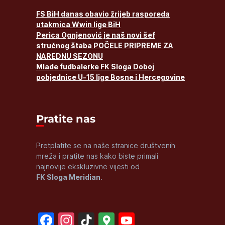
FS BiH danas obavio žrijeb rasporeda
utakmica Wwin lige BiH
Perica Ognjenović je naš novi šef
stručnog štaba POČELE PRIPREME ZA
NAREDNU SEZONU
Mlade fudbalerke FK Sloga Doboj
pobjednice U-15 lige Bosne i Hercegovine
Pratite nas
Pretplatite se na naše stranice društvenih
mreža i pratite nas kako biste primali
najnovije ekskluzivne vijesti od
FK Sloga Meridian
.
Facebook
Instagram
TikTok
Google
YouTube