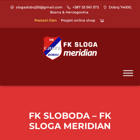
slogadoboj50@gmail.com
+387 53 961 573
Doboj 74000,
Bosna & Hercegovina
Postani član
Posjeti online shop
FK SLOBODA – FK
SLOGA MERIDIAN