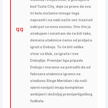
kod Tuzla City, daje za pravo da ova
tri kola možemo mnogo toga
napraviti i na neki način već trasirati
sebi put za novu sezonu. Ono što ja
očekujem i smatram da će biti tako,
domaće utakmice ćemo od proljeća
igrati u Doboju. To će biti velika
stvar za klub, za igrače i sve
Dobojlije. Premijer liga pripada
Doboju i moramo se potruditi da od
februara utakmice igramo na
stadionu Sloge Meridian i da naši
vjerni navijači imaju kompletan
ambijent i doživljaj premijerligaškog
fudbala.