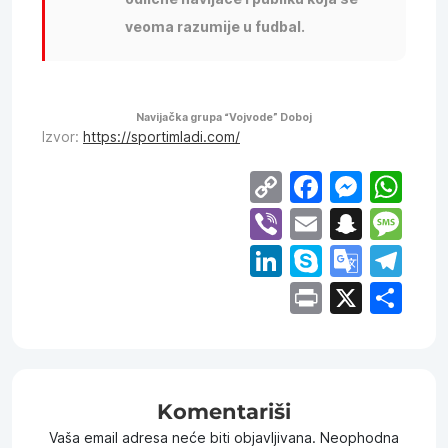
veoma razumije u fudbal.
Navijačka grupa “Vojvode” Doboj
Izvor:
https://sportimladi.com/
Copy
Facebo
Mess
Wh
Link
Viber
Email
Snap
Me
LinkedIn
Skype
Goog
Te
Trans
Print
X
Sh
Komentariši
Vaša email adresa neće biti objavljivana.
Neophodna