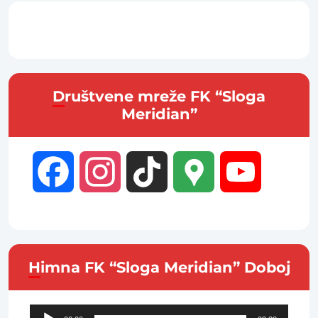
Društvene mreže FK “Sloga
Meridian”
Facebook
Instagram
TikTok
Google
YouTube
Maps
Channel
Himna FK “Sloga Meridian” Doboj
Audio