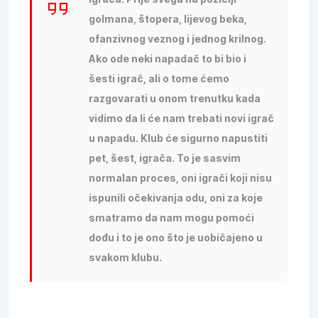
golmana, štopera, lijevog beka,
ofanzivnog veznog i jednog krilnog.
Ako ode neki napadač to bi bio i
šesti igrač, ali o tome ćemo
razgovarati u onom trenutku kada
vidimo da li će nam trebati novi igrač
u napadu. Klub će sigurno napustiti
pet, šest, igrača. To je sasvim
normalan proces, oni igrači koji nisu
ispunili očekivanja odu, oni za koje
smatramo da nam mogu pomoći
dođu i to je ono što je uobičajeno u
svakom klubu.