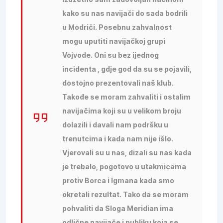
kako su nas navijači do sada bodrili
u Modriči. Posebnu zahvalnost
mogu uputiti navijačkoj grupi
Vojvode. Oni su bez ijednog
incidenta , gdje god da su se pojavili,
dostojno prezentovali naš klub.
Takođe se moram zahvaliti i ostalim
navijačima koji su u velikom broju
dolazili i davali nam podršku u
trenutcima i kada nam nije išlo.
Vjerovali su u nas, dizali su nas kada
je trebalo, pogotovo u utakmicama
protiv Borca i Igmana kada smo
okretali rezultat. Tako da se moram
pohvaliti da Sloga Meridian ima
odlične navijače i publiku koja se