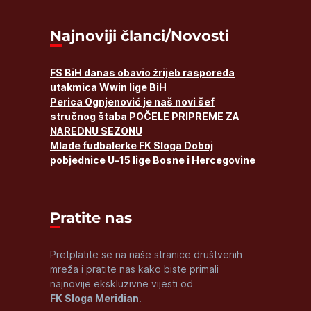
Najnoviji članci/Novosti
FS BiH danas obavio žrijeb rasporeda
utakmica Wwin lige BiH
Perica Ognjenović je naš novi šef
stručnog štaba POČELE PRIPREME ZA
NAREDNU SEZONU
Mlade fudbalerke FK Sloga Doboj
pobjednice U-15 lige Bosne i Hercegovine
Pratite nas
Pretplatite se na naše stranice društvenih
mreža i pratite nas kako biste primali
najnovije ekskluzivne vijesti od
FK Sloga Meridian
.