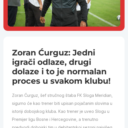
Zoran Ćurguz: Jedni
igrači odlaze, drugi
dolaze i to je normalan
proces u svakom klubu!
Zoran Ćurguz, šef stručnog štaba FK Sloga Meridian,
sigurno će kao trener biti upisan pojačanim slovima u
istoriji dobojskog kluba. Kao trener je uveo Slogu u
Premijer ligu Bosne i Hercegovine, a trenutno
predvodi dobojski tim u debitantskoj sezoni najvišeg