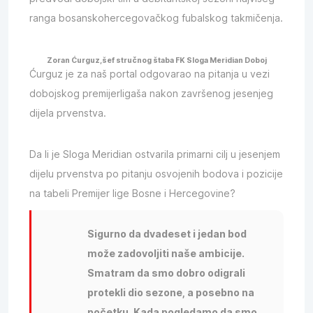
ranga bosanskohercegovačkog fubalskog takmičenja.
Zoran Ćurguz,šef stručnog štaba FK Sloga Meridian Doboj
Ćurguz je za naš portal odgovarao na pitanja u vezi
dobojskog premijerligaša nakon završenog jesenjeg
dijela prvenstva.
Da li je Sloga Meridian ostvarila primarni cilj u jesenjem
dijelu prvenstva po pitanju osvojenih bodova i pozicije
na tabeli Premijer lige Bosne i Hercegovine?
Sigurno da dvadeset i jedan bod
može zadovoljiti naše ambicije.
Smatram da smo dobro odigrali
protekli dio sezone, a posebno na
početku. Kada pogledamo da smo