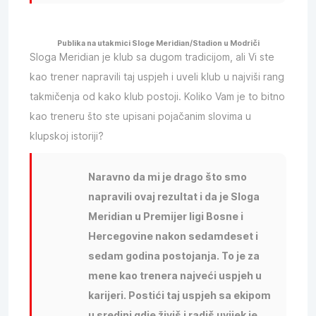
Publika na utakmici Sloge Meridian/Stadion u Modriči
Sloga Meridian je klub sa dugom tradicijom, ali Vi ste
kao trener napravili taj uspjeh i uveli klub u najviši rang
takmičenja od kako klub postoji. Koliko Vam je to bitno
kao treneru što ste upisani pojačanim slovima u
klupskoj istoriji?
Naravno da mi je drago što smo
napravili ovaj rezultat i da je Sloga
Meridian u Premijer ligi Bosne i
Hercegovine nakon sedamdeset i
sedam godina postojanja. To je za
mene kao trenera najveći uspjeh u
karijeri. Postići taj uspjeh sa ekipom
u sredini gdje živiš i radiš uvijek je