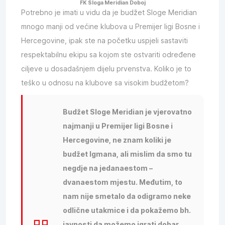
FK Sloga Meridian Doboj
Potrebno je imati u vidu da je budžet Sloge Meridian
mnogo manji od većine klubova u Premijer ligi Bosne i
Hercegovine, ipak ste na početku uspjeli sastaviti
respektabilnu ekipu sa kojom ste ostvariti određene
ciljeve u dosadašnjem dijelu prvenstva. Koliko je to
teško u odnosu na klubove sa visokim budžetom?
Budžet Sloge Meridian je vjerovatno
najmanji u Premijer ligi Bosne i
Hercegovine, ne znam koliki je
budžet Igmana, ali mislim da smo tu
negdje na jedanaestom –
dvanaestom mjestu. Međutim, to
nam nije smetalo da odigramo neke
odlične utakmice i da pokažemo bh.
javnosti da možemo igrati dobar