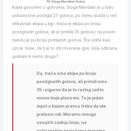
FK Sloga Meridian Doboj
Kada govorimo o golovima, Sloga Meridian je u toku
polusezone postigla 27 golova, po čemu spada u red
efikasnijih ekipa u ligi i treća je ekipa po broju
postignutih golova, ali je primila 35 golova i na prvom
mjestu je po broju primljenih golova. Šta vidite kao
uzrok tome, da li je to stil otvorene igre, loša odbrana,
golmani ili nešto drugo?
Da, treća smo ekipa po broju
postignutih golova, ali primili smo
35 i sigurno da je to razlog zašto
nismo boje plasirani. To je jedan
input u kojem pravcu treba da ide
prelazni rok. Moramo mnogo
osnažiti zadnju liniju, na
golmanskim pozicijama moramo