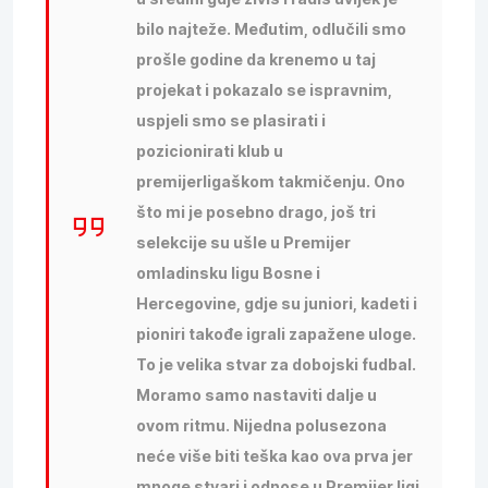
bilo najteže. Međutim, odlučili smo
prošle godine da krenemo u taj
projekat i pokazalo se ispravnim,
uspjeli smo se plasirati i
pozicionirati klub u
premijerligaškom takmičenju. Ono
što mi je posebno drago, još tri
selekcije su ušle u Premijer
omladinsku ligu Bosne i
Hercegovine, gdje su juniori, kadeti i
pioniri takođe igrali zapažene uloge.
To je velika stvar za dobojski fudbal.
Moramo samo nastaviti dalje u
ovom ritmu. Nijedna polusezona
neće više biti teška kao ova prva jer
mnoge stvari i odnose u Premijer ligi