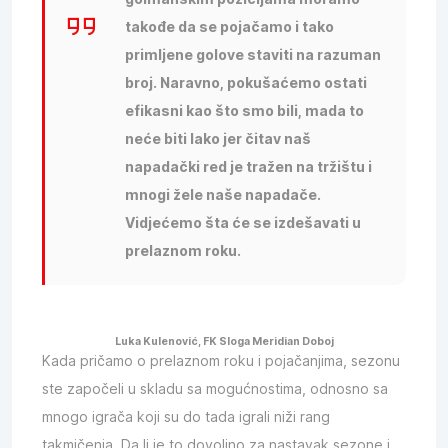
takođe da se pojačamo i tako
primljene golove staviti na razuman
broj. Naravno, pokušaćemo ostati
efikasni kao što smo bili, mada to
neće biti lako jer čitav naš
napadački red je tražen na tržištu i
mnogi žele naše napadače.
Vidjećemo šta će se izdešavati u
prelaznom roku.
Luka Kulenović, FK Sloga Meridian Doboj
Kada pričamo o prelaznom roku i pojačanjima, sezonu
ste započeli u skladu sa mogućnostima, odnosno sa
mnogo igrača koji su do tada igrali niži rang
takmičenja. Da li je to dovoljno za nastavak sezone i