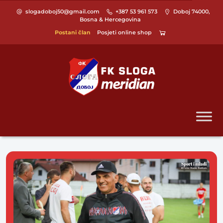
slogadoboj50@gmail.com
+387 53 961 573
Doboj 74000,
Bosna & Hercegovina
Postani član
Posjeti online shop