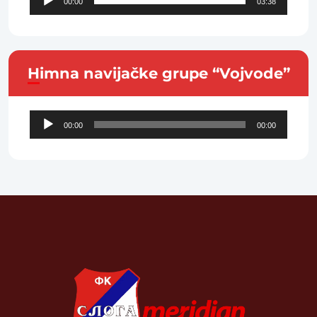
00:00
03:38
Player
Himna navijačke grupe “Vojvode”
Audio
00:00
00:00
Player