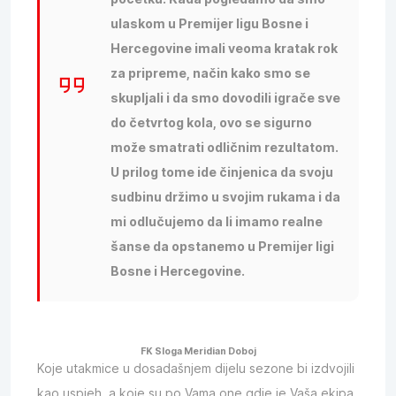
ulaskom u Premijer ligu Bosne i
Hercegovine imali veoma kratak rok
za pripreme, način kako smo se
skupljali i da smo dovodili igrače sve
do četvrtog kola, ovo se sigurno
može smatrati odličnim rezultatom.
U prilog tome ide činjenica da svoju
sudbinu držimo u svojim rukama i da
mi odlučujemo da li imamo realne
šanse da opstanemo u Premijer ligi
Bosne i Hercegovine.
FK Sloga Meridian Doboj
Koje utakmice u dosadašnjem dijelu sezone bi izdvojili
kao uspjeh, a koje su po Vama one gdje je Vaša ekipa