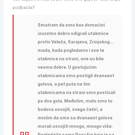
podbacila?
Smatram da smo kao domaćini
izuzetno dobro odigrali utakmice
protiv Veleža, Sarajeva, Zrinjskog…
mada, kada pogledamo i sve te
utakmice na strani, one su bile
veoma dobre. U gostujućim
utakmicama smo postigli dvanaest
golova, a pet puta na tim
utakmicama na strani smo postizali
po dva gola. Međutim, malo smo tu
bodova osvojili, svega četiri, a
mislim da smo sa dvanaest golova
morali osvojiti mnogo, mnogo više.
Pogledajte samo Posušje koje je sa