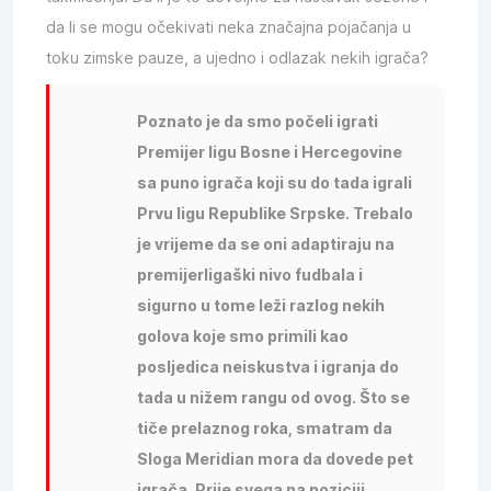
da li se mogu očekivati neka značajna pojačanja u
toku zimske pauze, a ujedno i odlazak nekih igrača?
Poznato je da smo počeli igrati
Premijer ligu Bosne i Hercegovine
sa puno igrača koji su do tada igrali
Prvu ligu Republike Srpske. Trebalo
je vrijeme da se oni adaptiraju na
premijerligaški nivo fudbala i
sigurno u tome leži razlog nekih
golova koje smo primili kao
posljedica neiskustva i igranja do
tada u nižem rangu od ovog. Što se
tiče prelaznog roka, smatram da
Sloga Meridian mora da dovede pet
igrača. Prije svega na poziciji