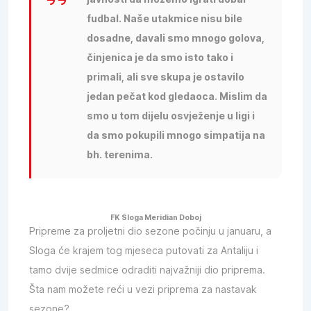
fudbal. Naše utakmice nisu bile
dosadne, davali smo mnogo golova,
činjenica je da smo isto tako i
primali, ali sve skupa je ostavilo
jedan pečat kod gledaoca. Mislim da
smo u tom dijelu osvježenje u ligi i
da smo pokupili mnogo simpatija na
bh. terenima.
FK Sloga Meridian Doboj
Pripreme za proljetni dio sezone počinju u januaru, a
Sloga će krajem tog mjeseca putovati za Antaliju i
tamo dvije sedmice odraditi najvažniji dio priprema.
Šta nam možete reći u vezi priprema za nastavak
sezone?