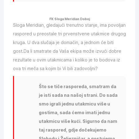
FK Sloga Meridian Doboj
Sloga Meridian, gledajući trenutno stanje, ima povoljan
raspored u preostale tri prvenstvene utakmice drugog
kruga. U dva slučaja je domaćin, a jednom će biti
gost.Da li smatrate da Vaša ekipa može izvući dobre
rezultate u ovim utakmicama i koliko je to bodova iz
ova tri meča sa kojim bi Vi bili zadovoljni?
Što se tiče rasporeda, smatram da
je isti sada na našoj strani. Do sada
smo igrali jednu utakmicu više u
gostima, sada ćemo imati jednu
utakmicu više kući. Sigurno da nam
taj raspored, gdje dočekujemo
Slobodu i Željezničar, a gostujemo