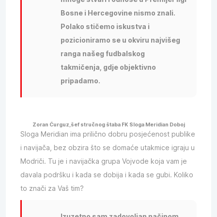
Bosne i Hercegovine nismo znali.
Polako stičemo iskustva i
pozicioniramo se u okviru najvišeg
ranga našeg fudbalskog
takmičenja, gdje objektivno
pripadamo.
Zoran Ćurguz,šef stručnog štaba FK Sloga Meridian Doboj
Sloga Meridian ima prilično dobru posjećenost publike
i navijača, bez obzira što se domaće utakmice igraju u
Modriči. Tu je i navijačka grupa Vojvode koja vam je
davala podršku i kada se dobija i kada se gubi. Koliko
to znači za Vaš tim?
Izuzetno sam zadovoljan načinom