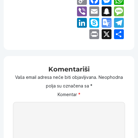
Link
Viber
Email
Snap
Me
LinkedIn
Skype
Goog
Te
Trans
Print
X
Sh
Komentariši
Vaša email adresa neće biti objavljivana.
Neophodna
polja su označena sa
*
Komentar
*