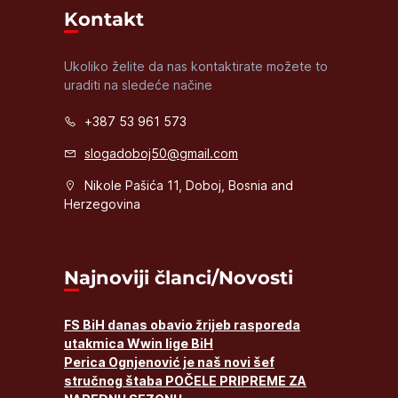
Kontakt
Ukoliko želite da nas kontaktirate možete to
uraditi na sledeće načine
+387 53 961 573
slogadoboj50@gmail.com
Nikole Pašića 11, Doboj, Bosnia and
Herzegovina
Najnoviji članci/Novosti
FS BiH danas obavio žrijeb rasporeda
utakmica Wwin lige BiH
Perica Ognjenović je naš novi šef
stručnog štaba POČELE PRIPREME ZA