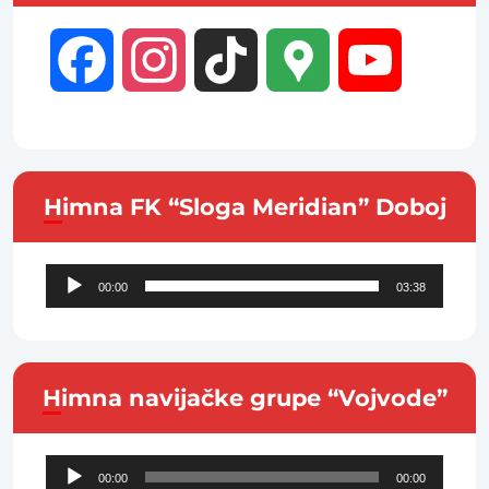
Facebook
Instagram
TikTok
Google
YouTube
Maps
Channel
Himna FK “Sloga Meridian” Doboj
Audio
00:00
03:38
Player
Himna navijačke grupe “Vojvode”
Audio
00:00
00:00
Player