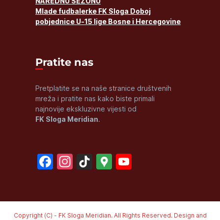
NAREDNU SEZONU
Mlade fudbalerke FK Sloga Doboj
pobjednice U-15 lige Bosne i Hercegovine
Pratite nas
Pretplatite se na naše stranice društvenih
mreža i pratite nas kako biste primali
najnovije ekskluzivne vijesti od
FK Sloga Meridian
.
Facebook
Instagram
TikTok
Google
YouTube
Maps
Channel
Copyright (C) - FK Sloga Meridian. All Rights Reserved. Design and