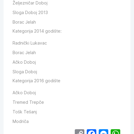
Željezničar Doboj
Sloga Doboj 2013
Borac Jelah
Kategorija 2014 godište:
Radnički Lukavac
Borac Jelah
Ačko Doboj
Sloga Doboj
Kategorija 2016 godište
Ačko Doboj
Tremed Trepče
Tošk Tešanj
Modriča
Copy
Facebo
Mess
Wh