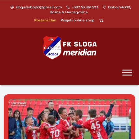
slogadoboj50@gmail.com
+387 53 961 573
Doboj 74000,
Bosna & Hercegovina
Postani član
Posjeti online shop