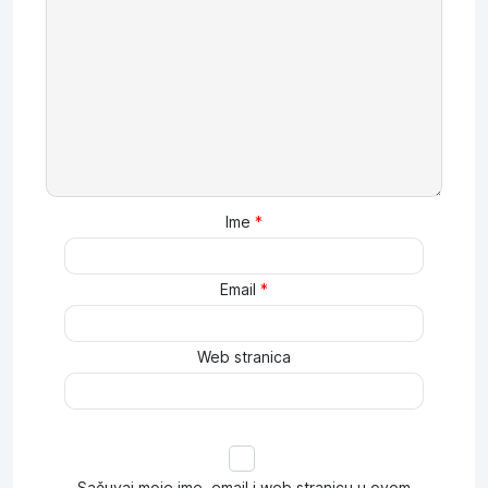
Ime
*
Email
*
Web stranica
Sačuvaj moje ime, email i web stranicu u ovom