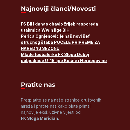
Najnoviji članci/Novosti
FS BiH danas obavio žrijeb rasporeda
utakmica Wwin lige BiH
Perica Ognjenović je naš novi šef
stručnog štaba POČELE PRIPREME ZA
NAREDNU SEZONU
Mlade fudbalerke FK Sloga Doboj
pobjednice U-15 lige Bosne i Hercegovine
Pratite nas
Pretplatite se na naše stranice društvenih
mreža i pratite nas kako biste primali
najnovije ekskluzivne vijesti od
FK Sloga Meridian
.