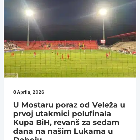
8 Aprila, 2026
U Mostaru poraz od Veleža u
prvoj utakmici polufinala
Kupa BiH, revanš za sedam
dana na našim Lukama u
Doboju