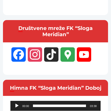
Društvene mreže FK “Sloga
Meridian”
Facebook
Instagram
TikTok
Google
YouTube
Maps
Channel
Himna FK “Sloga Meridian” Doboj
Audio
00:00
03:38
Player