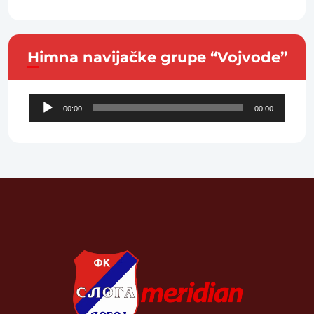
Himna navijačke grupe “Vojvode”
Audio
00:00
00:00
Player