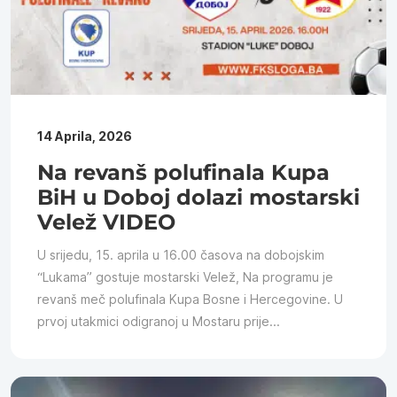
14 Aprila, 2026
Na revanš polufinala Kupa
BiH u Doboj dolazi mostarski
Velež VIDEO
U srijedu, 15. aprila u 16.00 časova na dobojskim
“Lukama” gostuje mostarski Velež, Na programu je
revanš meč polufinala Kupa Bosne i Hercegovine. U
prvoj utakmici odigranoj u Mostaru prije...