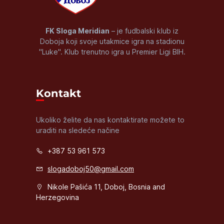
FK Sloga Meridian
– je fudbalski klub iz
Doboja koji svoje utakmice igra na stadionu
"Luke". Klub trenutno igra u Premier Ligi BIH.
Kontakt
Ukoliko želite da nas kontaktirate možete to
uraditi na sledeće načine
+387 53 961 573
slogadoboj50@gmail.com
Nikole Pašića 11, Doboj, Bosnia and
Herzegovina