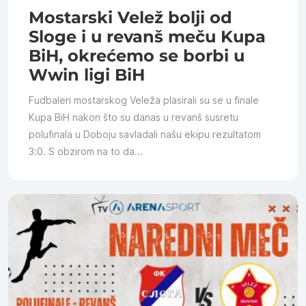
Mostarski Velež bolji od
Sloge i u revanš meču Kupa
BiH, okrećemo se borbi u
Wwin ligi BiH
Fudbaleri mostarskog Veleža plasirali su se u finale
Kupa BiH nakon što su danas u revanš susretu
polufinala u Doboju savladali našu ekipu rezultatom
3:0. S obzirom na to da...