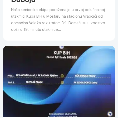
Naša seniorska ekipa poražena je u prvoj polufinalnoj
utakmici Kupa BiH u Mostaru na stadionu Vrapčići od
domaćina Veleža rezultatom 3:1. Domaći su u vodstvo
došli u 19. minutu utakmice...