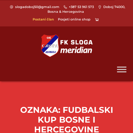
slogadoboj50@gmail.com
+387 53 961 573
Doboj 74000,
Bosna & Hercegovina
Postani član
Posjeti online shop
OZNAKA:
FUDBALSKI
KUP BOSNE I
HERCEGOVINE