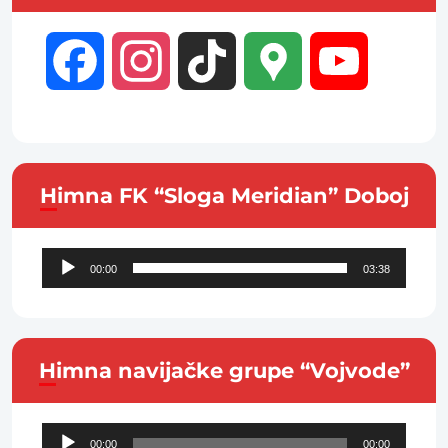
Facebook
Instagram
TikTok
Google
YouTube
Maps
Channel
Himna FK “Sloga Meridian” Doboj
Audio
00:00
03:38
Player
Himna navijačke grupe “Vojvode”
Audio
00:00
00:00