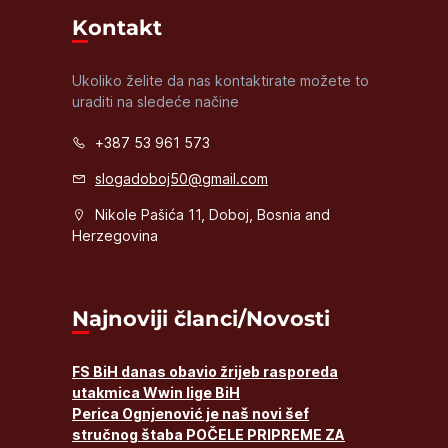
Kontakt
Ukoliko želite da nas kontaktirate možete to
uraditi na sledeće načine
+387 53 961 573
slogadoboj50@gmail.com
Nikole Pašića 11, Doboj, Bosnia and
Herzegovina
Najnoviji članci/Novosti
FS BiH danas obavio žrijeb rasporeda
utakmica Wwin lige BiH
Perica Ognjenović je naš novi šef
stručnog štaba POČELE PRIPREME ZA