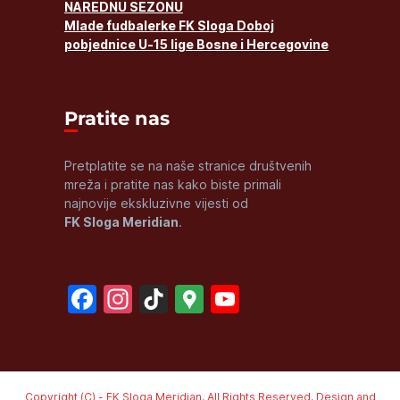
NAREDNU SEZONU
Mlade fudbalerke FK Sloga Doboj
pobjednice U-15 lige Bosne i Hercegovine
Pratite nas
Pretplatite se na naše stranice društvenih
mreža i pratite nas kako biste primali
najnovije ekskluzivne vijesti od
FK Sloga Meridian
.
Facebook
Instagram
TikTok
Google
YouTube
Maps
Channel
Copyright (C) - FK Sloga Meridian. All Rights Reserved. Design and