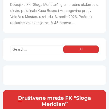
Dobojska FK “Sloga Meridian” igra narednu utakmicu u
okviru polufinala Kupa Bosne i Hercegovine protiv
Veleža u Mostaru u srijedu, 8. aprila 2026. Početak
utakmice zakazan je za 18.45 časova....
Društvene mreže FK “Sloga
Meridian”