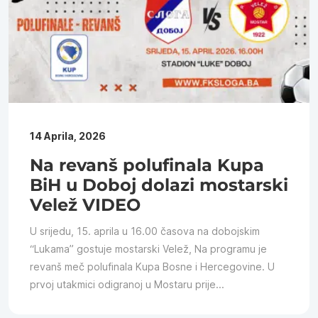
14 Aprila, 2026
Na revanš polufinala Kupa
BiH u Doboj dolazi mostarski
Velež VIDEO
U srijedu, 15. aprila u 16.00 časova na dobojskim
“Lukama” gostuje mostarski Velež, Na programu je
revanš meč polufinala Kupa Bosne i Hercegovine. U
prvoj utakmici odigranoj u Mostaru prije...