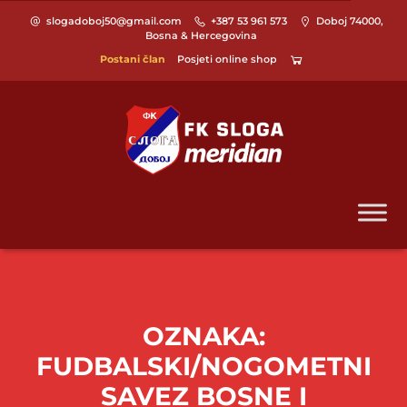
slogadoboj50@gmail.com
+387 53 961 573
Doboj 74000,
Bosna & Hercegovina
Postani član
Posjeti online shop
OZNAKA:
FUDBALSKI/NOGOMETNI
SAVEZ BOSNE I