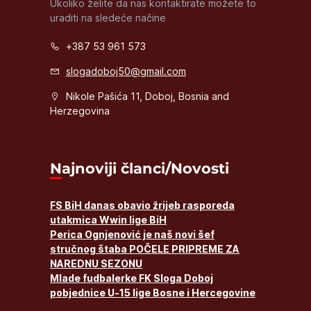
Ukoliko želite da nas kontaktirate možete to
uraditi na sledeće načine
+387 53 961 573
slogadoboj50@gmail.com
Nikole Pašića 11, Doboj, Bosnia and
Herzegovina
Najnoviji članci/Novosti
FS BiH danas obavio žrijeb rasporeda
utakmica Wwin lige BiH
Perica Ognjenović je naš novi šef
stručnog štaba POČELE PRIPREME ZA
NAREDNU SEZONU
Mlade fudbalerke FK Sloga Doboj
pobjednice U-15 lige Bosne i Hercegovine