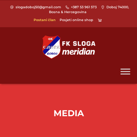
slogadoboj50@gmail.com
+387 53 961 573
Doboj 74000,
Bosna & Hercegovina
Postani član
Posjeti online shop
MEDIA