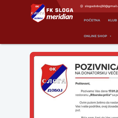
slogadoboj50@gmail
POČETNA
KLUB
ONLINE SHOP