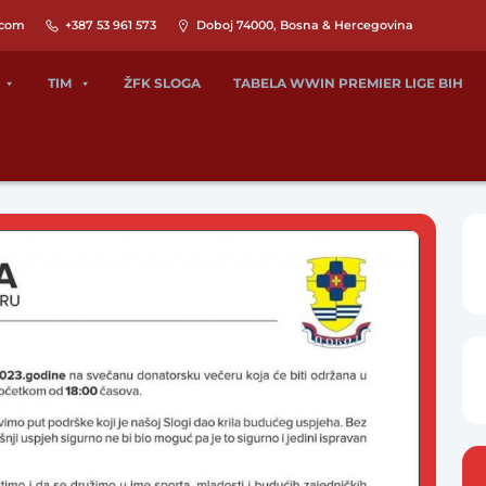
.com
+387 53 961 573
Doboj 74000, Bosna & Hercegovina
TIM
ŽFK SLOGA
TABELA WWIN PREMIER LIGE BIH