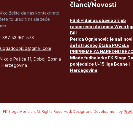
članci/Novosti
liko želite da nas kontaktirate
ete to uraditi na sledeće
FS BiH danas obavio žrijeb
ine
rasporeda utakmica Wwin lig
BiH
+387 53 961 573
Perica Ognjenović je naš novi
šef stručnog štaba POČELE
slogadoboj50@gmail.com
PRIPREME ZA NAREDNU SEZ
Mlade fudbalerke FK Sloga D
Nikole Pašića 11, Doboj, Bosnia
pobjednice U-15 lige Bosne i
 Herzegovina
Hercegovine
 - FK Sloga Meridian. All Rights Reserved. Design and Development by
ProCr