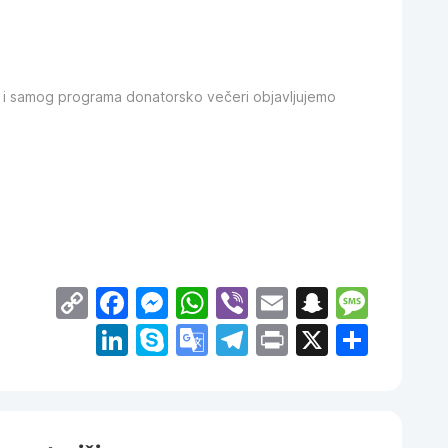
o i samog programa donatorsko večeri objavljujemo
Copy
Facebook
Messenger
WhatsApp
Viber
Email
Snapch
Mess
Link
LinkedIn
Skype
Google
Telegram
Print
X
Shar
Translate