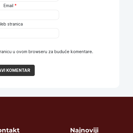
Email
*
eb stranica
stranicu u ovom browseru za buduće komentare.
Kontakt
Najnoviji