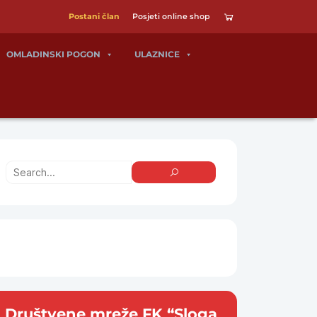
Postani član
Posjeti online shop
OMLADINSKI POGON
ULAZNICE
Društvene mreže FK “Sloga