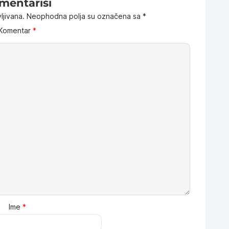
mentariši
ljivana.
Neophodna polja su označena sa
*
Komentar
*
Ime
*