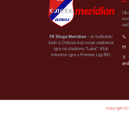
Uko
mož
nač
FK Sloga Meridian
– je fudbalski
klub iz Doboja koji svoje utakmice
igra na stadionu "Luke". Klub
trenutno igra u Premier Ligi BIH.
and
Copyright (C)