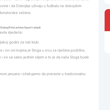
ovine i da Dobojlije uživaju u fudbalu na dobojskim
 donatorske večere.
Doboj/Foto arhiva Sport i mladi
vila sljedeće:
ijskoj godini za naš klub.
lje i svi oni kojima je Sloga u srcu sa riječima podrške,
i i svi sa samo jednim ciljem a to je da naša Sloga bude
vinom januara i očekujemo da preraste u tradicionalnu