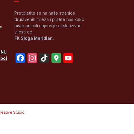
Pretplatite se na naše stranice
društvenih mreža i pratite nas kako
biste primali najnovije ekskluzivne
e
vijesti od
FK Sloga Meridian
.
ONU
Facebook
Instagram
TikTok
Google
YouTube
oboj
Maps
Channel
eative Studio