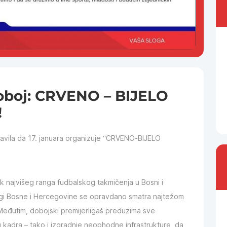
oboj: CRVENO – BIJELO
!
avila da 17. januara organizuje “CRVENO-BIJELO
snik najvišeg ranga fudbalskog takmičenja u Bosni i
ligi Bosne i Hercegovine se opravdano smatra najtežom
 Međutim, dobojski premijerligaš preduzima sve
 kadra – tako i izgradnje neophodne infrastrukture, da