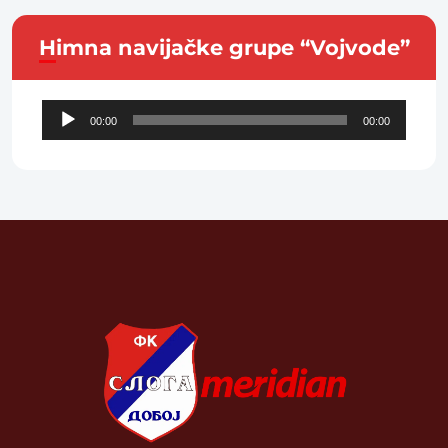
Himna navijačke grupe “Vojvode”
Audio
00:00
00:00
Player