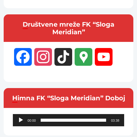
Društvene mreže FK “Sloga
Meridian”
Facebook
Instagram
TikTok
Google
YouTube
Maps
Channel
Himna FK “Sloga Meridian” Doboj
Audio
00:00
03:38
Player