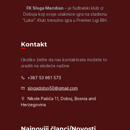
FK Sloga Meridian
– je fudbalski klub iz
Doboja koji svoje utakmice igra na stadionu
"Luke". Klub trenutno igra u Premier Ligi BIH.
Kontakt
Ukoliko želite da nas kontaktirate možete to
uraditi na sledeće načine
+387 53 961 573
slogadoboj50@gmail.com
Nikole Pašića 11, Doboj, Bosnia and
Herzegovina
Najnoviji članci/Novosti