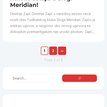
Meridian!
Dimitrije Zajić Dimitrije Zajić u narednoj sezoni neće
nositi dres Fudbalskog kluba Sloga Meridian. Zajiću je
istekao ugovor, a razgovor oko novog ugovora sa
dobojskim premijerligašem nije urodio plodom. Zajić...
1
2
››
Page
1
of
2