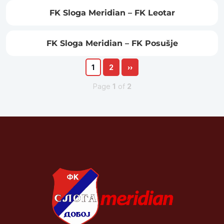
FK Sloga Meridian – FK Leotar
FK Sloga Meridian – FK Posušje
1
2
››
Page
1
of
2