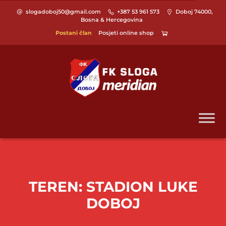
slogadoboj50@gmail.com
+387 53 961 573
Doboj 74000,
Bosna & Hercegovina
Postani član
Posjeti online shop
TEREN:
STADION LUKE
DOBOJ