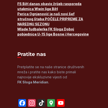
FS BiH danas obavio žrijeb rasporeda
utakmica Wwin lige BiH
Perica Ognjenović je naš novi šef
stručnog štaba POČELE PRIPREME ZA
NAREDNU SEZONU
Mlade fudbalerke FK Sloga Doboj
pobjednice U-15 lige Bosne i Hercegovine
Pratite nas
Pretplatite se na naše stranice društvenih
mreža i pratite nas kako biste primali
najnovije ekskluzivne vijesti od
FK Sloga Meridian
.
Facebook
Instagram
TikTok
Google
YouTube