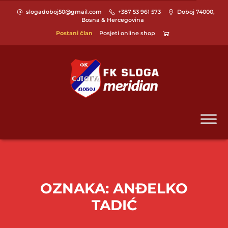
slogadoboj50@gmail.com
+387 53 961 573
Doboj 74000,
Bosna & Hercegovina
Postani član
Posjeti online shop
OZNAKA:
ANĐELKO
TADIĆ