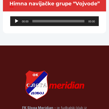
Himna navijačke grupe “Vojvode”
Audio
00:00
00:00
Player
FK Sloga Meridian
– je fudbalski klub iz