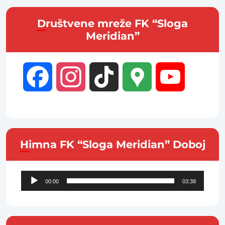
Društvene mreže FK “Sloga
Meridian”
Facebook
Instagram
TikTok
Google
YouTube
Maps
Channel
Himna FK “Sloga Meridian” Doboj
Audio
00:00
03:38
Player