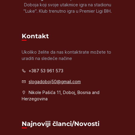
Doboja koji svoje utakmice igra na stadionu
"Luke". Klub trenutno igra u Premier Ligi BIH.
Kontakt
Ukoliko želite da nas kontaktirate možete to
uraditi na sledeće načine
+387 53 961 573
slogadoboj50@gmail.com
Nikole Pašića 11, Doboj, Bosnia and
Herzegovina
Najnoviji članci/Novosti