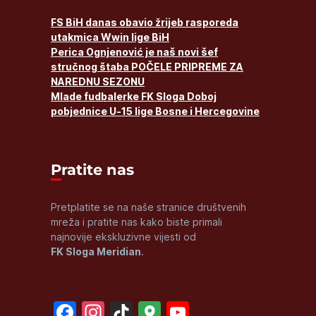
FS BiH danas obavio žrijeb rasporeda
utakmica Wwin lige BiH
Perica Ognjenović je naš novi šef
stručnog štaba POČELE PRIPREME ZA
NAREDNU SEZONU
Mlade fudbalerke FK Sloga Doboj
pobjednice U-15 lige Bosne i Hercegovine
Pratite nas
Pretplatite se na naše stranice društvenih
mreža i pratite nas kako biste primali
najnovije ekskluzivne vijesti od
FK Sloga Meridian
.
Facebook
Instagram
TikTok
Google
YouTube