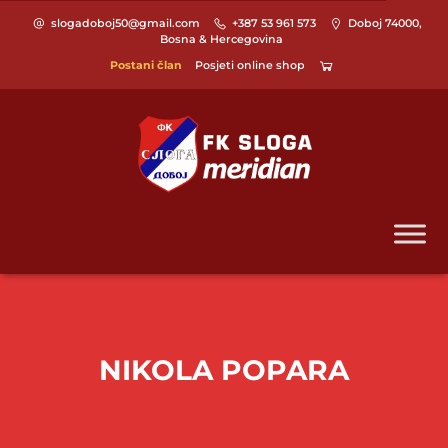
slogadoboj50@gmail.com
+387 53 961 573
Doboj 74000,
Bosna & Hercegovina
Postani član
Posjeti online shop
NIKOLA POPARA