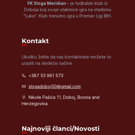
FK Sloga Meridian
– je fudbalski klub iz
Doboja koji svoje utakmice igra na stadionu
"Luke". Klub trenutno igra u Premier Ligi BIH.
Kontakt
Ukoliko želite da nas kontaktirate možete to
uraditi na sledeće načine
+387 53 961 573
slogadoboj50@gmail.com
Nikole Pašića 11, Doboj, Bosnia and
Herzegovina
Najnoviji članci/Novosti