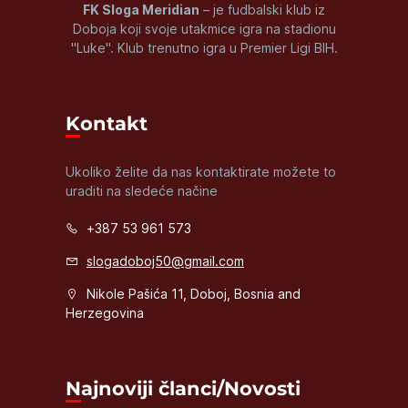
FK Sloga Meridian
– je fudbalski klub iz
Doboja koji svoje utakmice igra na stadionu
"Luke". Klub trenutno igra u Premier Ligi BIH.
Kontakt
Ukoliko želite da nas kontaktirate možete to
uraditi na sledeće načine
+387 53 961 573
slogadoboj50@gmail.com
Nikole Pašića 11, Doboj, Bosnia and
Herzegovina
Najnoviji članci/Novosti