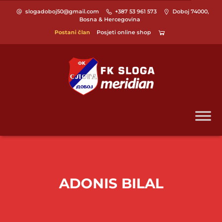
slogadoboj50@gmail.com
+387 53 961 573
Doboj 74000,
Bosna & Hercegovina
Postani član
Posjeti online shop
ADONIS BILAL