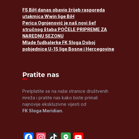
FS BiH danas obavio žrijeb rasporeda
utakmica Wwin lige BiH
Perica Ognjenović je naš novi šef
stručnog štaba POČELE PRIPREME ZA
NAREDNU SEZONU
Mlade fudbalerke FK Sloga Doboj
pobjednice U-15 lige Bosne i Hercegovine
Pratite nas
Pretplatite se na naše stranice društvenih
mreža i pratite nas kako biste primali
najnovije ekskluzivne vijesti od
FK Sloga Meridian
.
Facebook
Instagram
TikTok
Google
YouTube