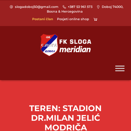
slogadoboj50@gmail.com
+387 53 961 573
Doboj 74000,
Bosna & Hercegovina
Postani član
Posjeti online shop
TEREN:
STADION
DR.MILAN JELIĆ
MODRIČA