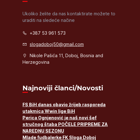
Ukoliko želite da nas kontaktirate možete to
uraditi na sledeće načine
+387 53 961 573
slogadoboj50@gmail.com
Nikole Pašića 11, Doboj, Bosnia and
Herzegovina
Najnoviji članci/Novosti
FS BiH danas obavio žrijeb rasporeda
utakmica Wwin lige BiH
Perica Ognjenović je naš novi šef
stručnog štaba POČELE PRIPREME ZA
NAREDNU SEZONU
Mlade fudbalerke FK Sloga Doboj