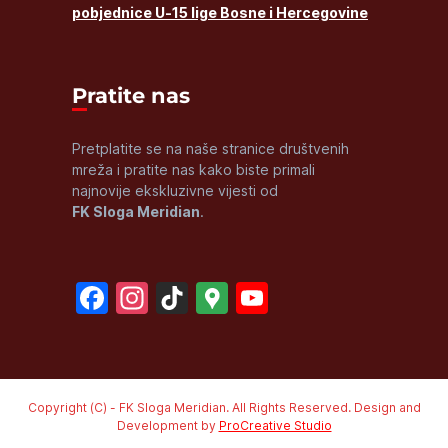
pobjednice U-15 lige Bosne i Hercegovine
Pratite nas
Pretplatite se na naše stranice društvenih
mreža i pratite nas kako biste primali
najnovije ekskluzivne vijesti od
FK Sloga Meridian
.
Facebook
Instagram
TikTok
Google
YouTube
Maps
Channel
Copyright (C) - FK Sloga Meridian. All Rights Reserved. Design and
Development by
ProCreative Studio