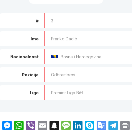
#
3
Ime
Franko Dadić
Nacionalnost
Bosna i Hercegovina
Pozicija
Odbrambeni
Lige
Premier Liga BiH
py
Facebook
Messenger
WhatsApp
Viber
Email
Snapchat
Message
LinkedIn
Skype
Goog
Te