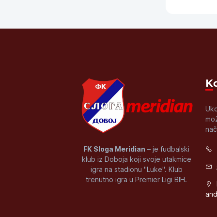
Li
Uko
mož
nač
FK Sloga Meridian
– je fudbalski
klub iz Doboja koji svoje utakmice
igra na stadionu "Luke". Klub
trenutno igra u Premier Ligi BIH.
and