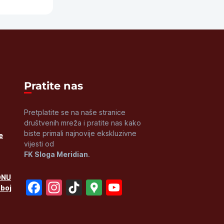
late
Pratite nas
Pretplatite se na naše stranice
društvenih mreža i pratite nas kako
biste primali najnovije ekskluzivne
e
vijesti od
FK Sloga Meridian
.
ONU
Facebook
Instagram
TikTok
Google
YouTube
oboj
Maps
Channel