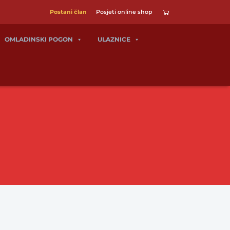
Postani član
Posjeti online shop
OMLADINSKI POGON
ULAZNICE