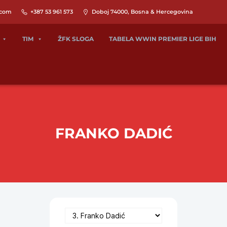
.com
+387 53 961 573
Doboj 74000, Bosna & Hercegovina
TIM
ŽFK SLOGA
TABELA WWIN PREMIER LIGE BIH
FRANKO DADIĆ