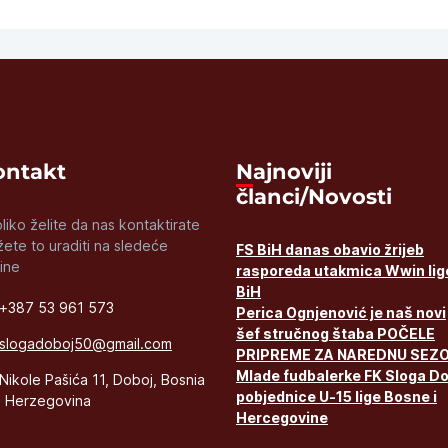
nk
Trans
Kontakt
Najnoviji
članci/Novosti
liko želite da nas kontaktirate
ete to uraditi na sledeće
FS BiH danas obavio žrijeb
ine
rasporeda utakmica Wwin lig
BiH
+387 53 961 573
Perica Ognjenović je naš novi
šef stručnog štaba POČELE
slogadoboj50@gmail.com
PRIPREME ZA NAREDNU SEZ
Mlade fudbalerke FK Sloga D
Nikole Pašića 11, Doboj, Bosnia
pobjednice U-15 lige Bosne i
 Herzegovina
Hercegovine