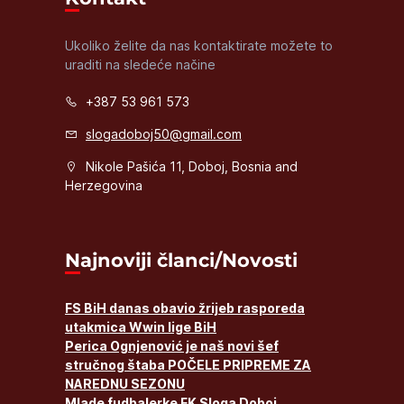
Ukoliko želite da nas kontaktirate možete to
uraditi na sledeće načine
+387 53 961 573
slogadoboj50@gmail.com
Nikole Pašića 11, Doboj, Bosnia and
Herzegovina
Najnoviji članci/Novosti
FS BiH danas obavio žrijeb rasporeda
utakmica Wwin lige BiH
Perica Ognjenović je naš novi šef
stručnog štaba POČELE PRIPREME ZA
NAREDNU SEZONU
Mlade fudbalerke FK Sloga Doboj