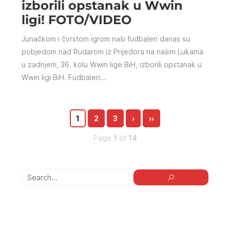
izborili opstanak u Wwin
ligi! FOTO/VIDEO
Junačkom i čvrstom igrom naši fudbaleri danas su
pobjedom nad Rudarom iz Prijedora na našim Lukama
u zadnjem, 36. kolu Wwin lige BiH, izborili opstanak u
Wwin ligi BiH. Fudbaleri...
1
2
3
›
››
Page
1
of
14