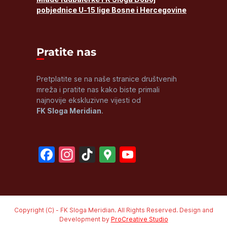
pobjednice U-15 lige Bosne i Hercegovine
Pratite nas
Pretplatite se na naše stranice društvenih
mreža i pratite nas kako biste primali
najnovije ekskluzivne vijesti od
FK Sloga Meridian
.
Facebook
Instagram
TikTok
Google
YouTube
Maps
Channel
Copyright (C) - FK Sloga Meridian. All Rights Reserved. Design and
Development by
ProCreative Studio