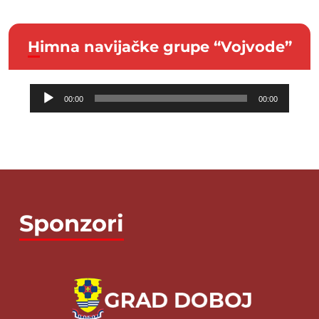
Himna navijačke grupe “Vojvode”
Audio
00:00
00:00
Player
Sponzori