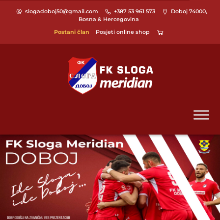
slogadoboj50@gmail.com
+387 53 961 573
Doboj 74000,
Bosna & Hercegovina
Postani član
Posjeti online shop